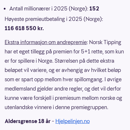
Antall millionærer i 2025 (Norge):
152
Høyeste premieutbetaling i 2025 (Norge):
116 618 550 kr.
Ekstra informasjon om andrepremie
: Norsk Tipping
har et eget tillegg på premien for 5+1 rette, som kun
er for spillere i Norge. Størrelsen på dette ekstra
beløpet vil variere, og er avhengig av hvilket beløp
som er spart opp mellom hver spillomgang. I øvrige
medlemsland gjelder andre regler, og det vil derfor
kunne være forskjell i premiesum mellom norske og
utenlandske vinnere i denne premiegruppen.
Aldersgrense 18 år
–
Hjelpelinjen.no