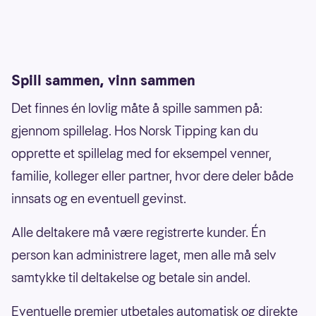
Spill sammen, vinn sammen
Det finnes én lovlig måte å spille sammen på:
gjennom spillelag. Hos Norsk Tipping kan du
opprette et spillelag med for eksempel venner,
familie, kolleger eller partner, hvor dere deler både
innsats og en eventuell gevinst.
Alle deltakere må være registrerte kunder. Én
person kan administrere laget, men alle må selv
samtykke til deltakelse og betale sin andel.
Eventuelle premier utbetales automatisk og direkte