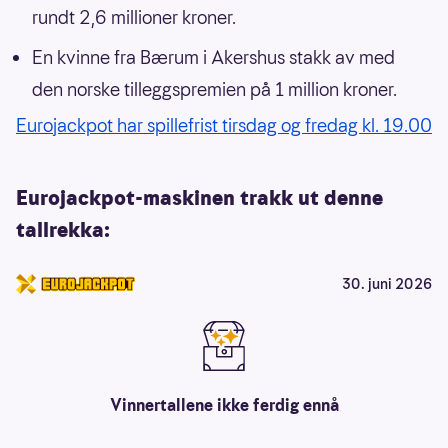
rundt 2,6 millioner kroner.
En kvinne fra Bærum i Akershus stakk av med
den norske tilleggspremien på 1 million kroner.
Eurojackpot har spillefrist tirsdag og fredag kl. 19.00
Eurojackpot-maskinen trakk ut denne
tallrekka:
30. juni 2026
Vinnertallene ikke ferdig ennå