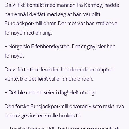
Da vi fikk kontakt med mannen fra Karmøy, hadde
han ennå ikke fått med seg at han var blitt
Eurojackpot-millionær. Derimot var han strålende
fornøyd med én ting.
– Norge slo Elfenbenskysten. Det er gøy, sier han
fornøyd.
Da vi fortalte at kvelden hadde enda en opptur i
vente, ble det først stille i andre enden.
– Det ble dobbel seier i dag! Helt utrolig!
Den ferske Eurojackpot-millionæren visste raskt hva
noe av gevinsten skulle brukes til.