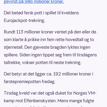
gevinst på 986 millioner kroner.
Det betød fersk pott i spillet til kveldens
Eurojackpot-trekning.
Rundt 113 millioner kroner ventet på den eller de
som klarte å prikke inn fem rette hovedtall og to
stjernetall. Den gjeveste bragden lyktes ingen
spillere. Siden ingen tippet seg frem til tirsdagens
tallrekke, vokser potten til neste trekning.
Det betyr at det ligger ca. 192 millioner kroner i
førstepremiepotten fredag.
Tirsdag kveld var det også duket for Norges VM-
kamp mot Elfenbenskysten. Mens mange fulgte