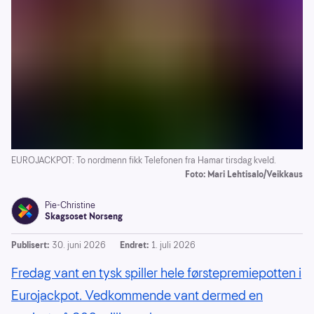
EUROJACKPOT: To nordmenn fikk Telefonen fra Hamar tirsdag kveld.
Foto: Mari Lehtisalo/Veikkaus
Pie-Christine
Skagsoset Norseng
Publisert:
30. juni 2026
Endret:
1. juli 2026
Fredag vant en tysk spiller hele førstepremiepotten i
Eurojackpot. Vedkommende vant dermed en