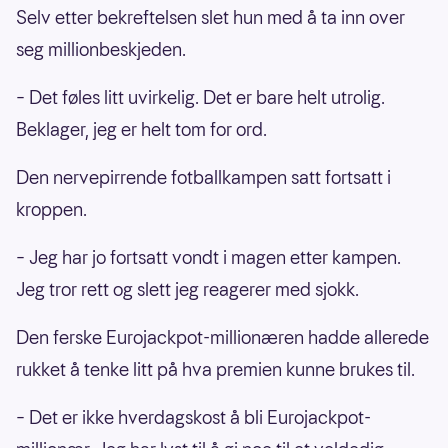
Selv etter bekreftelsen slet hun med å ta inn over
seg millionbeskjeden.
– Det føles litt uvirkelig. Det er bare helt utrolig.
Beklager, jeg er helt tom for ord.
Den nervepirrende fotballkampen satt fortsatt i
kroppen.
– Jeg har jo fortsatt vondt i magen etter kampen.
Jeg tror rett og slett jeg reagerer med sjokk.
Den ferske Eurojackpot-millionæren hadde allerede
rukket å tenke litt på hva premien kunne brukes til.
– Det er ikke hverdagskost å bli Eurojackpot-