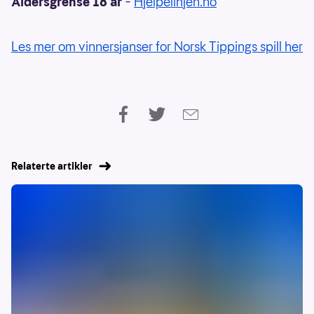
Aldersgrense 18 år
–
Hjelpelinjen.no
Les mer om vinnersjanser for Norsk Tippings spill her
Relaterte artikler