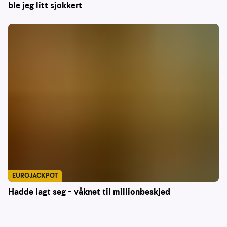
ble jeg litt sjokkert
EUROJACKPOT
Hadde lagt seg – våknet til millionbeskjed