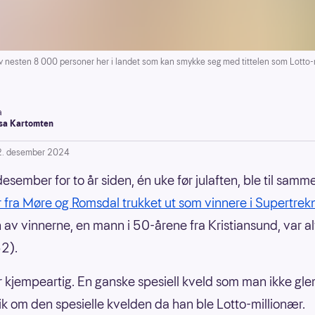
nesten 8 000 personer her i landet som kan smykke seg med tittelen som Lotto-m
a
a Kartomten
2. desember 2024
desember for to år siden, én uke før julaften, ble til sam
 fra Møre og Romsdal trukket ut som vinnere i Supertrek
n av vinnerne, en mann i 50-årene fra Kristiansund, var al
52).
r kjempeartig. En ganske spesiell kveld som man ikke gl
vik om den spesielle kvelden da han ble Lotto-millionær.