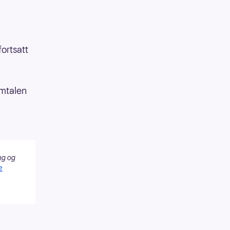
ortsatt
amtalen
ng og
e