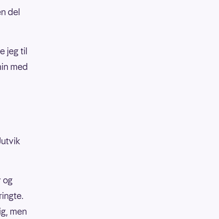
en del
 jeg til
 min med
Jutvik
v og
ringte.
tig, men