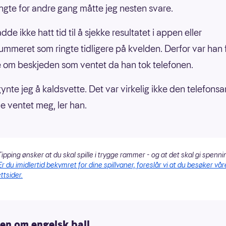
ingte for andre gang måtte jeg nesten svare.
dde ikke hatt tid til å sjekke resultatet i appen eller
ummeret som ringte tidligere på kvelden. Derfor var han f
 om beskjeden som ventet da han tok telefonen.
ynte jeg å kaldsvette. Det var virkelig ikke den telefons
e ventet meg, ler han.
ipping ønsker at du skal spille i trygge rammer - og at det skal gi spenni
Er du imidlertid bekymret for dine spillvaner, foreslår vi at du besøker vår
ttsider.
n om engelsk ball