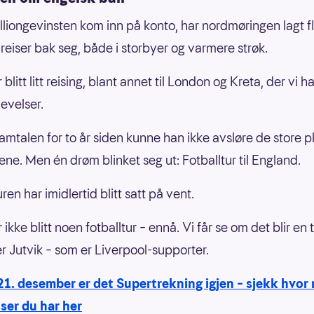
lliongevinsten kom inn på konto, har nordmøringen lagt f
 reiser bak seg, både i storbyer og varmere strøk.
 blitt litt reising, blant annet til London og Kreta, der vi ha
levelser.
samtalen for to år siden kunne han ikke avsløre de store 
ene. Men én drøm blinket seg ut: Fotballtur til England.
en har imidlertid blitt satt på vent.
 ikke blitt noen fotballtur – ennå. Vi får se om det blir en t
er Jutvik – som er Liverpool-supporter.
21. desember er det Supertrekning igjen – sjekk hvor
ser du har her