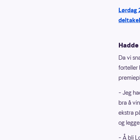
Lørdag 
deltakel
Hadde 
Da vi sn
forteller
premiepl
– Jeg ha
bra å vi
ekstra p
og legger 
– Å bli L