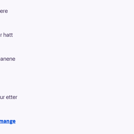
lere
r hatt
planene
ur etter
 mange