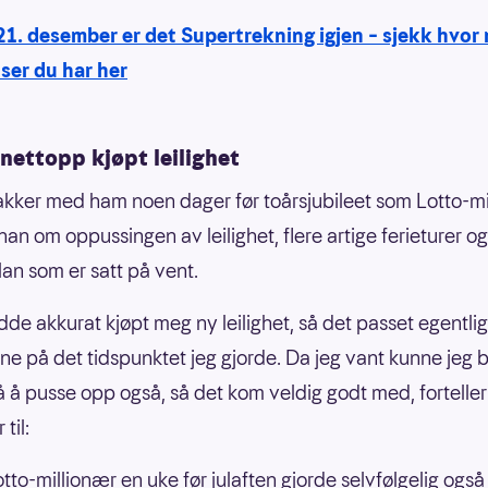
21. desember er det Supertrekning igjen – sjekk hvor
ser du har her
nettopp kjøpt leilighet
akker med ham noen dager før toårsjubileet som Lotto-mi
 han om oppussingen av leilighet, flere artige ferieturer o
an som er satt på vent.
dde akkurat kjøpt meg ny leilighet, så det passet egentlig
nne på det tidspunktet jeg gjorde. Da jeg vant kunne jeg br
å å pusse opp også, så det kom veldig godt med, forteller
til:
otto-millionær en uke før julaften gjorde selvfølgelig også