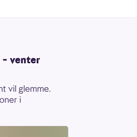
 – venter
nt vil glemme.
oner i