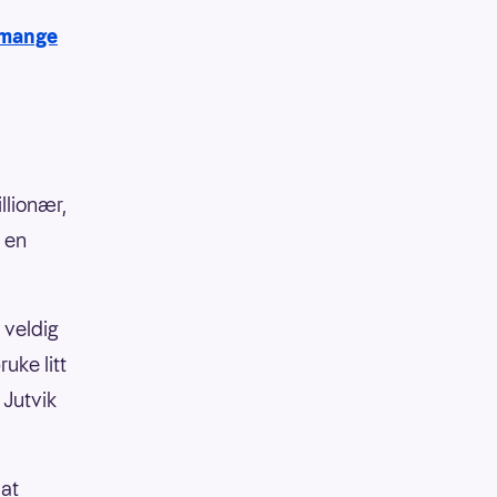
 mange
llionær,
g en
 veldig
uke litt
 Jutvik
 at