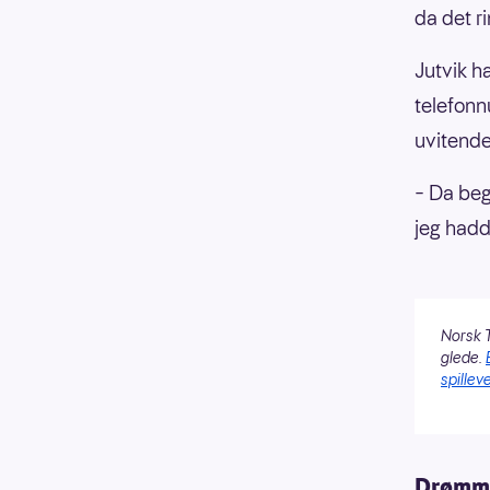
da det r
Jutvik ha
telefonn
uvitende
– Da beg
jeg hadd
Norsk T
glede.
spilleve
Drømme