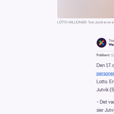
LOTTO-MILLIONÆR: Tore Jutvik er en av 
Tin
Was
Publisert:
1
Den 17. 
personer
Lotto. E
Jutvik (
– Det va
sier Jut