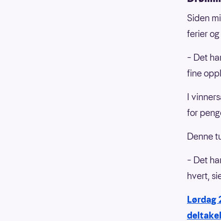
Siden mi
ferier og
– Det har
fine opp
I vinner
for peng
Denne tur
– Det har
hvert, si
Lørdag 
deltakel