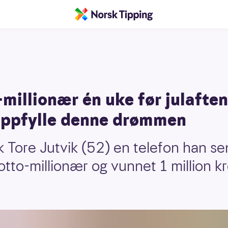
-millionær én uke før julaften
 oppfylle denne drømmen
kk Tore Jutvik (52) en telefon han se
tto-millionær og vunnet 1 million kr