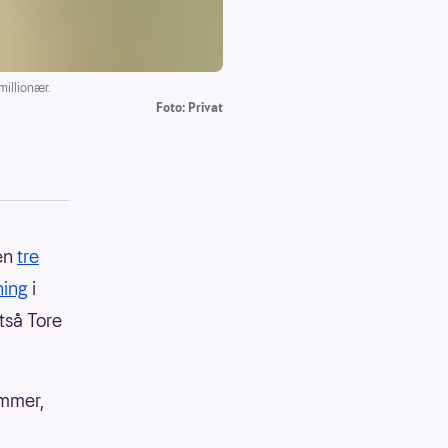
illionær.
Foto: Privat
men
tre
ning
i
tså Tore
emmer,