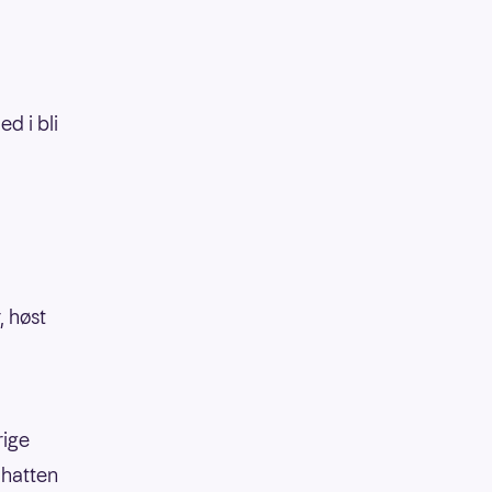
d i bli
, høst
rige
 hatten