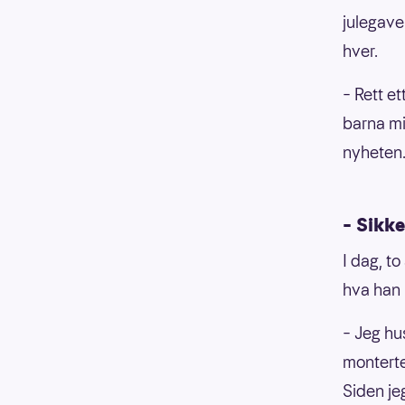
julegaven
hver.
– Rett et
barna mi
nyheten.
– Sikke
I dag, t
hva han 
– Jeg hu
monterte
Siden jeg