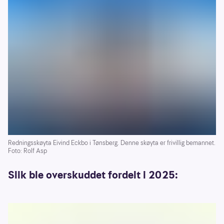
Redningsskøyta Eivind Eckbo i Tønsberg. Denne skøyta er frivillig bemannet.
Foto: Rolf Asp
Slik ble overskuddet fordelt i 2025: