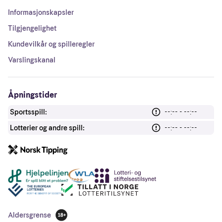
Informasjonskapsler
Tilgjengelighet
Kundevilkår og spilleregler
Varslingskanal
Åpningstider
Sportsspill:
--:-- - --:--
Lotterier og andre spill:
--:-- - --:--
Andre lenker
Aldersgrense
18 år