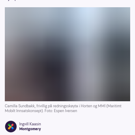
Camilla Sundbakk, frivillig på redningsskøyta i Horten og MMI (Maritimt
Mobilt Innsatskonsept). Foto: Espen Iversen
Ingvill Kaasin
Montgomery