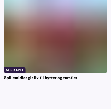
SELSKAPET
Spillemidler gir liv til hytter og turstier