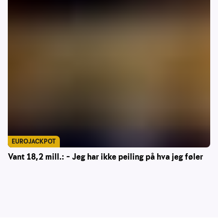
EUROJACKPOT
Vant 18,2 mill.: – Jeg har ikke peiling på hva jeg føler