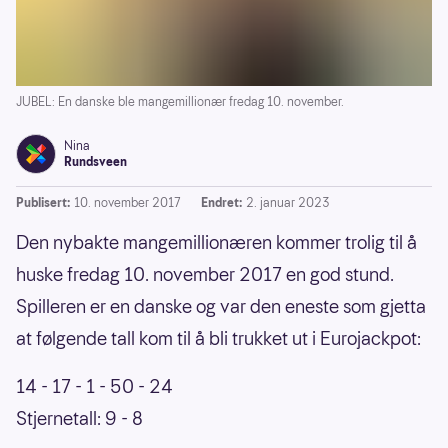
JUBEL: En danske ble mangemillionær fredag 10. november.
Nina
Rundsveen
Publisert:
10. november 2017
Endret:
2. januar 2023
Den nybakte mangemillionæren kommer trolig til å
huske fredag 10. november 2017 en god stund.
Spilleren er en danske og var den eneste som gjetta
at følgende tall kom til å bli trukket ut i Eurojackpot:
14 - 17 - 1 - 50 - 24
Stjernetall: 9 - 8