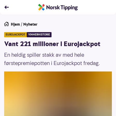
Hjem
/
Nyheter
EUROJACKPOT
VINNERHISTORIE
Vant 221 millioner i Eurojackpot
En heldig spiller stakk av med hele
førstepremiepotten i Eurojackpot fredag.