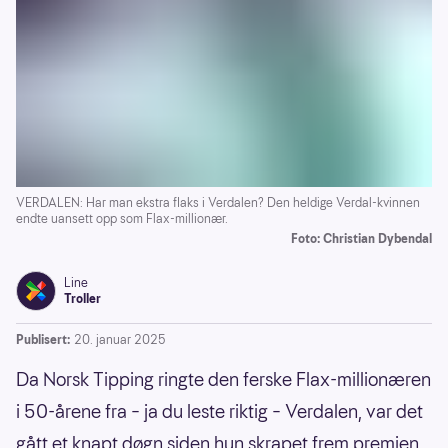
VERDALEN: Har man ekstra flaks i Verdalen? Den heldige Verdal-kvinnen
endte uansett opp som Flax-millionær.
Foto: Christian Dybendal
Line
Troller
Publisert:
20. januar 2025
Da Norsk Tipping ringte den ferske Flax-millionæren
i 50-årene fra – ja du leste riktig – Verdalen, var det
gått et knapt døgn siden hun skrapet frem premien