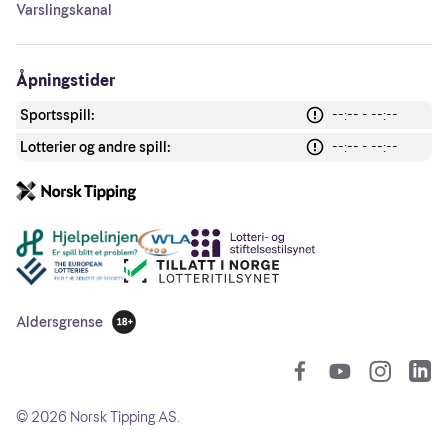
Varslingskanal
Åpningstider
Sportsspill:
--:-- - --:--
Lotterier og andre spill:
--:-- - --:--
Andre lenker
Aldersgrense
18 år
So
©
2026
Norsk Tipping AS.