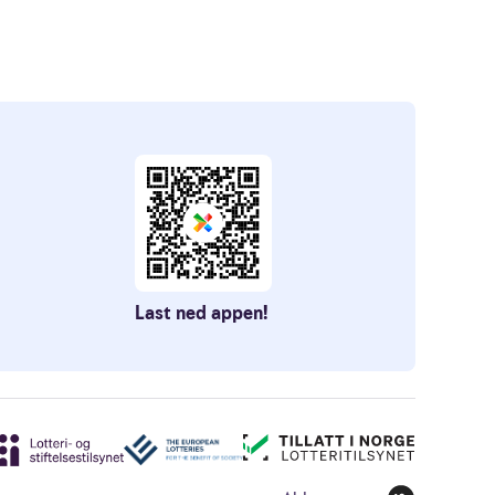
Last ned appen!