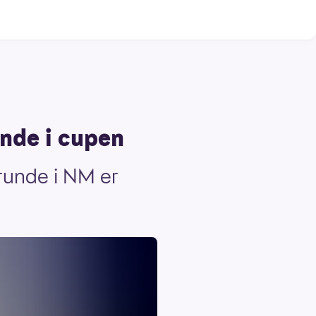
unde i cupen
 runde i NM er