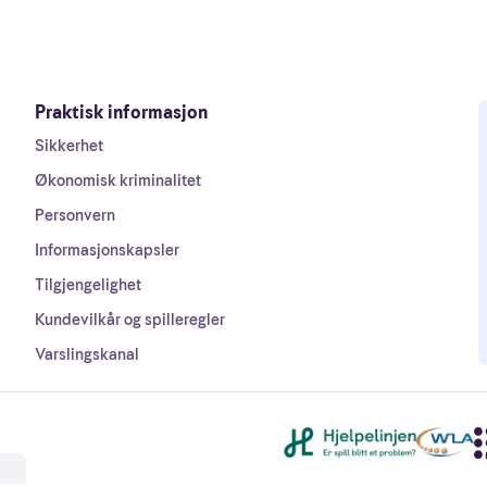
Praktisk informasjon
Sikkerhet
Økonomisk kriminalitet
Personvern
Informasjonskapsler
Tilgjengelighet
Kundevilkår og spilleregler
Varslingskanal
Andre lenker