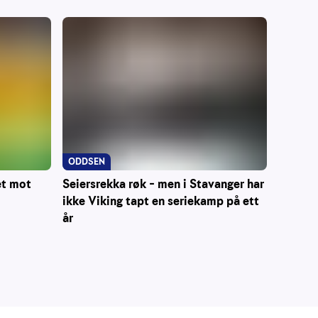
ODDSEN
Seiersrekka røk – men i Stavanger har
et mot
ikke Viking tapt en seriekamp på ett
år