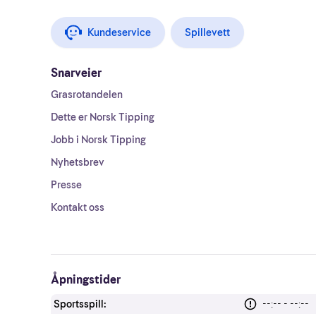
Kundeservice
Spillevett
Snarveier
Grasrotandelen
Dette er Norsk Tipping
Jobb i Norsk Tipping
Nyhetsbrev
Presse
Kontakt oss
Åpningstider
Sportsspill:
--:-- - --:--