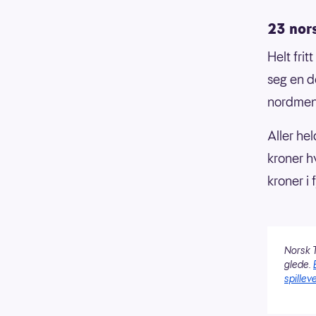
23 nor
Helt frit
seg en d
nordmenn
Aller he
kroner h
kroner i
Norsk T
glede.
spilleve