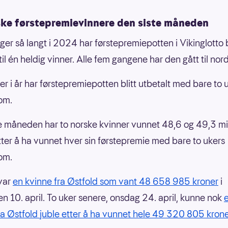
ske førstepremievinnere den siste måneden
er så langt i 2024 har førstepremiepotten i Vikinglotto b
 til én heldig vinner. Alle fem gangene har den gått til no
er i år har førstepremiepotten blitt utbetalt med bare to 
om.
e måneden har to norske kvinner vunnet 48,6 og 49,3 mil
tter å ha vunnet hver sin førstepremie med bare to ukers
om.
 var
en kvinne fra Østfold som vant 48 658 985 kroner
i
en 10. april. To uker senere, onsdag 24. april, kunne nok
ra Østfold juble etter å ha vunnet hele 49 320 805 krone