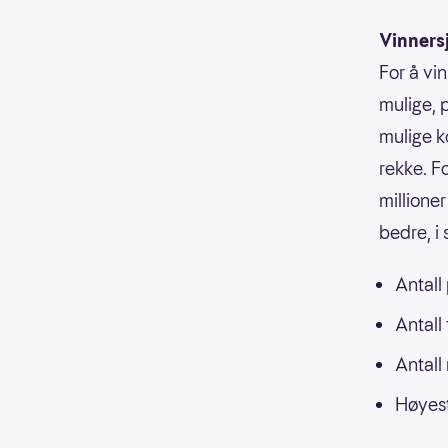
Vinners
For å vin
mulige, p
mulige k
rekke. F
millioner
bedre, i
Antall
Antall
Antall
Høyest