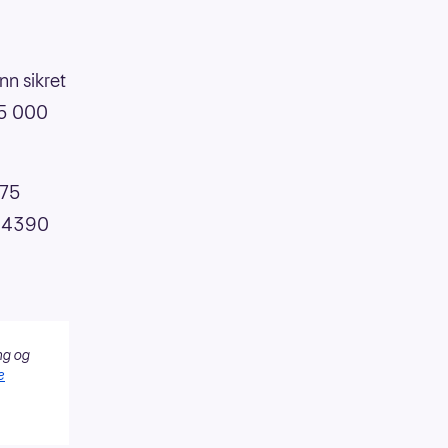
nn sikret
85 000
175
t 4390
ng og
e