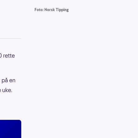
Foto: Norsk Tipping
0 rette
g på en
e uke.