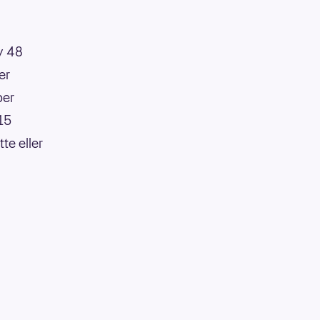
av 48
er
per
:15
te eller