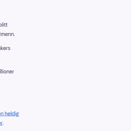
litt
rdmenn.
ukers
lioner
en heldig
r
.