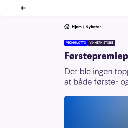
Hjem
/
Nyheter
VIKINGLOTTO
VINNERHISTORIE
Førstepremiepo
Det ble ingen top
at både første- o