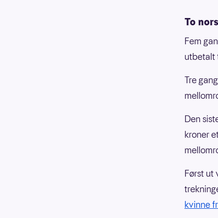
To nor
Fem gang
utbetalt
Tre gang
mellomr
Den sist
kroner e
mellomr
Først ut
trekning
kvinne f