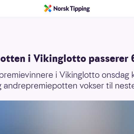
tten i Vikinglotto passerer 6
premievinnere i Vikinglotto onsdag 
g andrepremiepotten vokser til neste