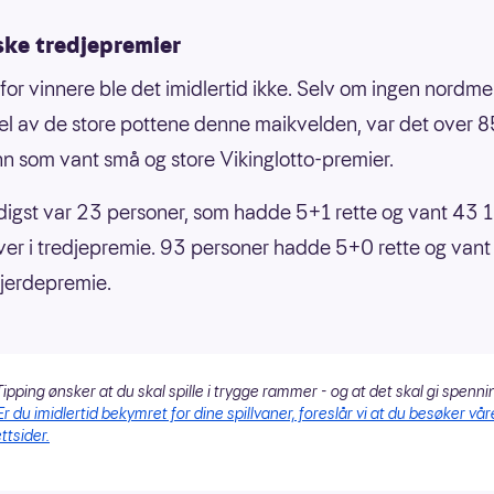
ske tredjepremier
t for vinnere ble det imidlertid ikke. Selv om ingen nordme
el av de store pottene denne maikvelden, var det over 
 som vant små og store Vikinglotto-premier.
ldigst var 23 personer, som hadde 5+1 rette og vant 43 
ver i tredjepremie. 93 personer hadde 5+0 rette og van
 fjerdepremie.
ipping ønsker at du skal spille i trygge rammer - og at det skal gi spenni
Er du imidlertid bekymret for dine spillvaner, foreslår vi at du besøker vår
ttsider.