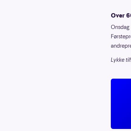
Over 60
Onsdag 1
Førstepr
andrepr
Lykke til!