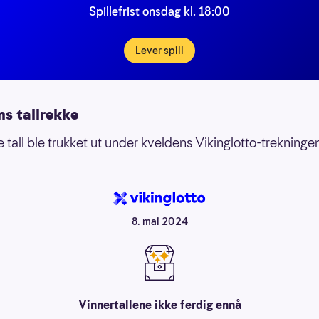
Spillefrist onsdag kl. 18:00
Lever spill
ns tallrekke
 tall ble trukket ut under kveldens Vikinglotto-trekninge
8. mai 2024
Vinnertallene ikke ferdig ennå