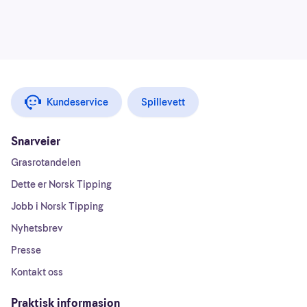
Kundeservice
Spillevett
Snarveier
Grasrotandelen
Dette er Norsk Tipping
Jobb i Norsk Tipping
Nyhetsbrev
Presse
Kontakt oss
Praktisk informasjon