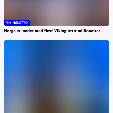
VIKINGLOTTO
Norge er landet med flest Vikinglotto-millionærer