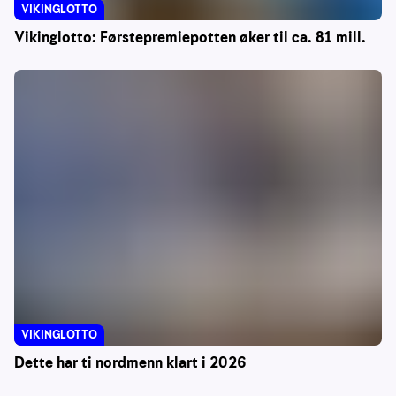
VIKINGLOTTO
Vikinglotto: Førstepremiepotten øker til ca. 81 mill.
VIKINGLOTTO
Dette har ti nordmenn klart i 2026