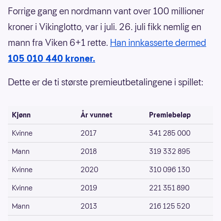
Forrige gang en nordmann vant over 100 millioner
kroner i Vikinglotto, var i juli. 26. juli fikk nemlig en
mann fra Viken 6+1 rette.
Han innkasserte dermed
105 010 440 kroner.
Dette er de ti største premieutbetalingene i spillet:
Kjønn
År vunnet
Premiebeløp
Kvinne
2017
341 285 000
Mann
2018
319 332 895
Kvinne
2020
310 096 130
Kvinne
2019
221 351 890
Mann
2013
216 125 520