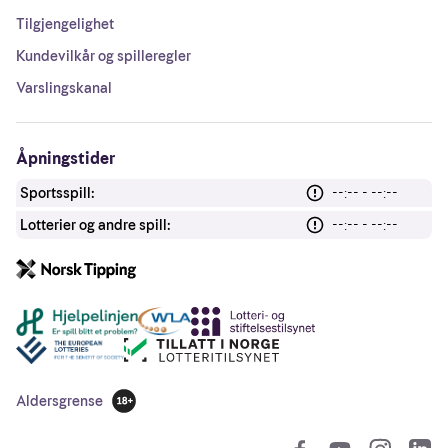
Tilgjengelighet
Kundevilkår og spilleregler
Varslingskanal
Åpningstider
Sportsspill:
--:-- - --:--
Lotterier og andre spill:
--:-- - --:--
Andre lenker
Aldersgrense
18 år