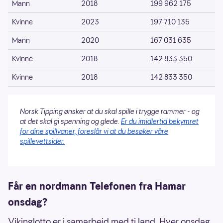
Mann
2018
199 962 175
Kvinne
2023
197 710 135
Mann
2020
167 031 635
Kvinne
2018
142 833 350
Kvinne
2018
142 833 350
Norsk Tipping ønsker at du skal spille i trygge rammer - og
at det skal gi spenning og glede.
Er du imidlertid bekymret
for dine spillvaner, foreslår vi at du besøker våre
spillevettsider.
Får en nordmann Telefonen fra Hamar
onsdag?
Vikinglotto er i samarbeid med ti land. Hver onsdag