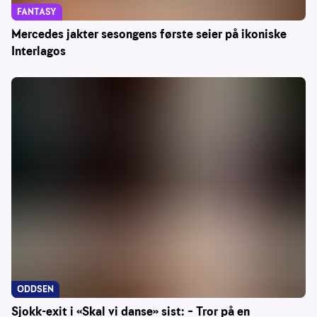
FANTASY
Mercedes jakter sesongens første seier på ikoniske
Interlagos
ODDSEN
Sjokk-exit i «Skal vi danse» sist: – Tror på en