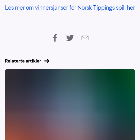
Les mer om vinnersjanser for Norsk Tippings spill her
Relaterte artikler