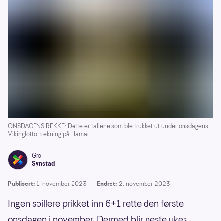
ONSDAGENS REKKE: Dette er tallene som ble trukket ut under onsdagens
Vikinglotto-trekning på Hamar.
Gro
Synstad
Publisert:
1. november 2023
Endret:
2. november 2023
Ingen spillere prikket inn 6+1 rette den første
onsdagen i november. Dermed blir neste ukes