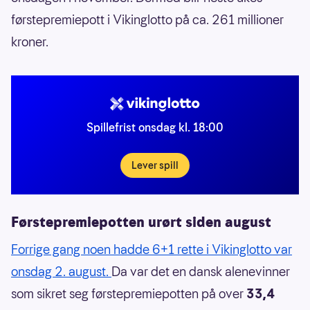
førstepremiepott i Vikinglotto på ca. 261 millioner
kroner.
Spillefrist onsdag kl. 18:00
Lever spill
Førstepremiepotten urørt siden august
Forrige gang noen hadde 6+1 rette i Vikinglotto var
onsdag 2. august.
Da var det en dansk alenevinner
som sikret seg førstepremiepotten på over
33,4