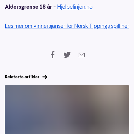
Aldersgrense 18 år
–
Hjelpelinjen.no
Les mer om vinnersjanser for Norsk Tippings spill her
Relaterte artikler