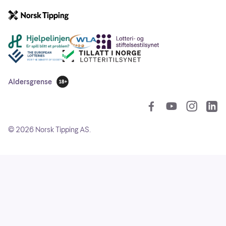
Andre lenker
Aldersgrense
18 år
So
©
2026
Norsk Tipping AS.