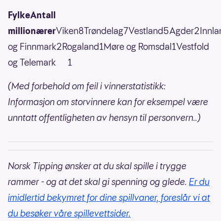
FylkeAntall
millionærer
Viken8Trøndelag7Vestland5Agder2Innl
og Finnmark2Rogaland1Møre og Romsdal1Vestfold
og Telemark 1
(Med forbehold om feil i vinnerstatistikk:
Informasjon om storvinnere kan for eksempel være
unntatt offentligheten av hensyn til personvern..)
Norsk Tipping ønsker at du skal spille i trygge
rammer - og at det skal gi spenning og glede.
Er du
imidlertid bekymret for dine spillvaner, foreslår vi at
du besøker våre spillevettsider.