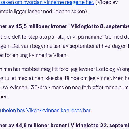
 saken om hvordan vinnerne reagerte her.
(Video av
mtale ligger lenger ned i denne saken).
ner av 45,5 millioner kroner i Vikinglotto 8. septemb
t ble delt førsteplass på lista, er vi på nummer tre med 
ngen. Det var i begynnelsen av september at hverdagen f
et for en ung kvinne fra Viken.
 min har mobbet meg litt fordi jeg leverer Lotto og Viking
eg tullet med at han ikke skal få noe om jeg vinner. Men h
å, sa kvinnen i 30-åra - mens en noe forbløffet mann humr
nen.
ubelen hos Viken-kvinnen kan leses her.
ner av 44,8 millioner kroner i Vikinglotto 22. septem