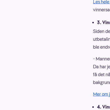
Les hele
vinnersa
3. Vin
Siden de
utbetali
ble endr
- Mannen
Da har j
få det n
bakgrun
Mer om j
4. Vin