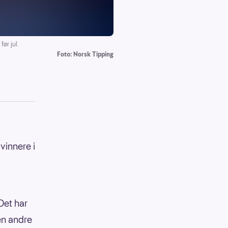
ør jul.
Foto: Norsk Tipping
 vinnere i
Det har
den andre