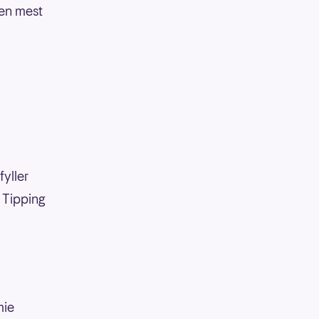
den mest
fyller
k Tipping
0
mie