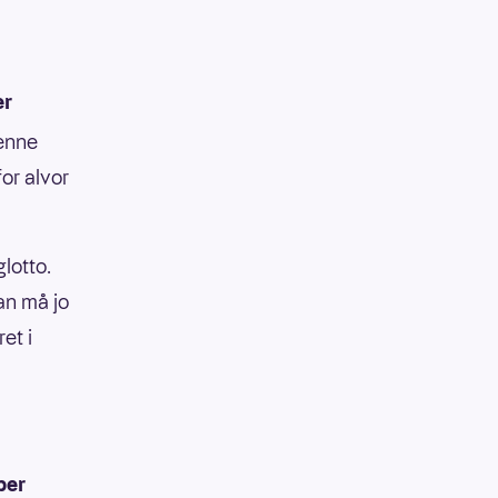
er
denne
or alvor
lotto.
an må jo
et i
ber