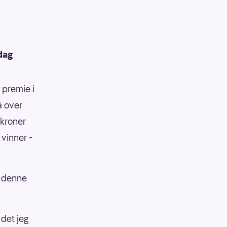
rdag
 premie i
å over
 kroner
 vinner -
n denne
 det jeg