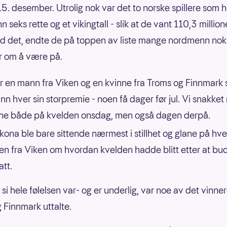
5. desember. Utrolig nok var det to norske spillere som
nn seks rette og et vikingtall - slik at de vant 110,3 millio
d det, endte de på toppen av liste mange nordmenn nok
 om å være på.
r en mann fra Viken og en kvinne fra Troms og Finnmark
inn hver sin storpremie - noen få dager før jul. Vi snakke
ne både på kvelden onsdag, men også dagen derpå.
 kona ble bare sittende nærmest i stillhet og glane på hv
n fra Viken om hvordan kvelden hadde blitt etter at bu
att.
si hele følelsen var- og er underlig, var noe av det vinner
 Finnmark uttalte.