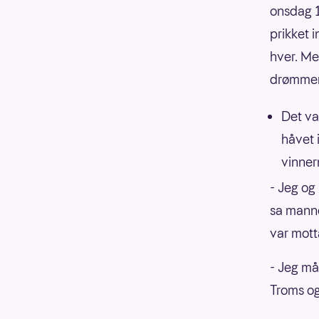
onsdag 1
prikket i
hver. Me
drømmer
Det va
håvet 
vinner
- Jeg og
sa manne
var mott
- Jeg må 
Troms og