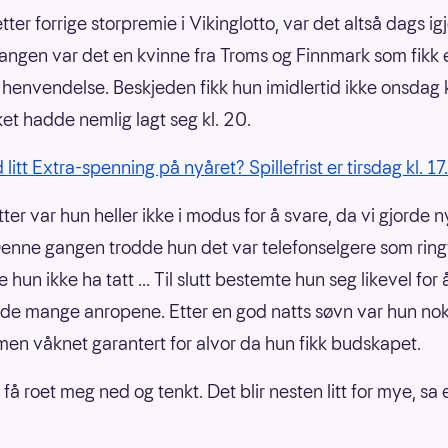
tter forrige storpremie i Vikinglotto, var det altså dags ig
ngen var det en kvinne fra Troms og Finnmark som fikk 
g henvendelse. Beskjeden fikk hun imidlertid ikke onsdag 
t hadde nemlig lagt seg kl. 20.
itt Extra-spenning på nyåret? Spillefrist er tirsdag kl. 1
ter var hun heller ikke i modus for å svare, da vi gjorde 
Denne gangen trodde hun det var telefonselgere som ring
e hun ikke ha tatt ... Til slutt bestemte hun seg likevel for
 de mange anropene. Etter en god natts søvn var hun no
- men våknet garantert for alvor da hun fikk budskapet.
få roet meg ned og tenkt. Det blir nesten litt for mye, sa 