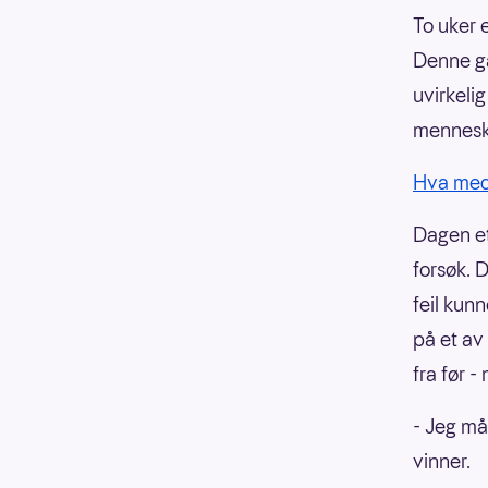
To uker e
Denne ga
uvirkeli
menneske
Hva med l
Dagen et
forsøk. 
feil kunn
på et av
fra før 
- Jeg må 
vinner.