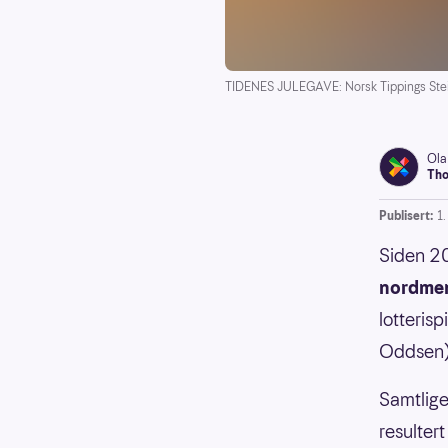
TIDENES JULEGAVE: Norsk Tippings Steinar
Ola
Tho
Publisert:
1
Siden 20
nordme
lotterisp
Oddsen
Samtlige
resultert