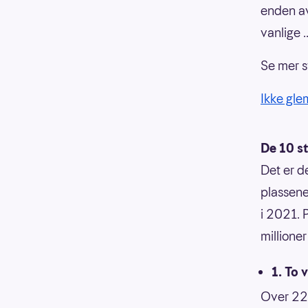
enden av
vanlige ..
Se mer st
Ikke glem
De 10 s
Det er de
plassene
i 2021. 
millioner
1. To 
Over 220