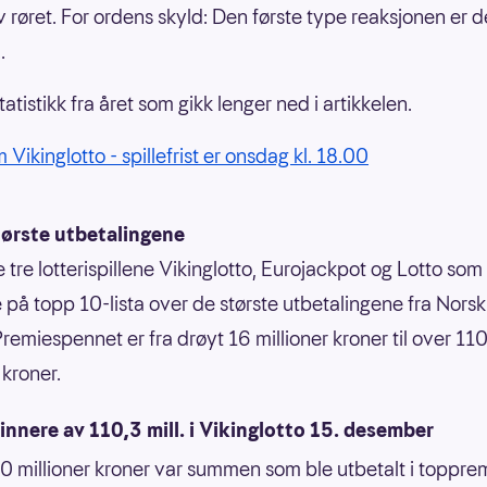
 røret. For ordens skyld: Den første type reaksjonen er 
.
atistikk fra året som gikk lenger ned i artikkelen.
 Vikinglotto - spillefrist er onsdag kl. 18.00
tørste utbetalingene
 tre lotterispillene Vikinglotto, Eurojackpot og Lotto som 
 på topp 10-lista over de største utbetalingene fra Nors
Premiespennet er fra drøyt 16 millioner kroner til over 11
 kroner.
vinnere av 110,3 mill. i Vikinglotto 15. desember
 millioner kroner var summen som ble utbetalt i toppre