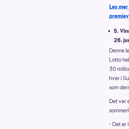
Les mer
premiev
5. Vin
26. ju
Denne lø
Lotto he
30 milli
hver i S
som derm
Det var 
sommerlø
- Det er 