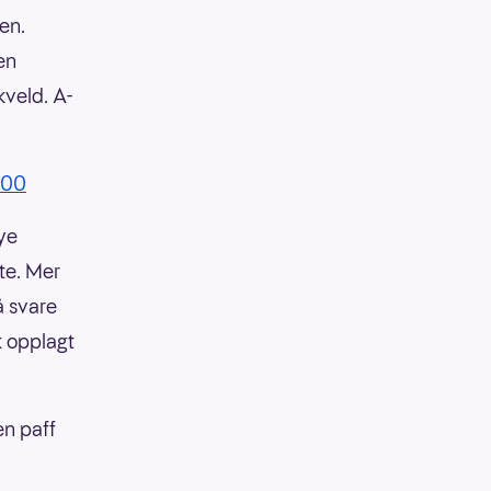
jen.
en
kveld. A-
7.00
nye
te. Mer
 å svare
k opplagt
en paff