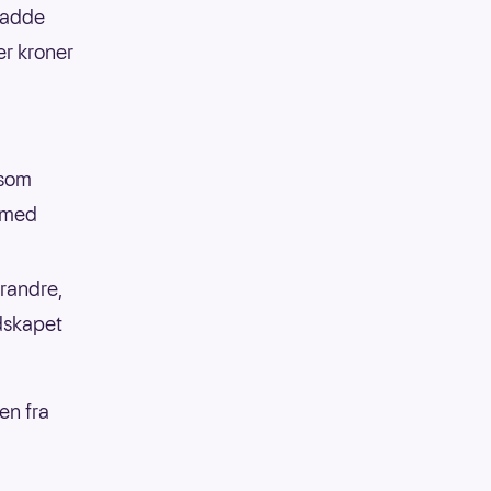
 hadde
ner kroner
 som
t med
erandre,
dskapet
en fra