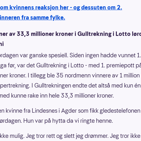
 om kvinnens reaksjon her - og dessuten om 2.
inneren fra samme fylke.
ner av 33,3 millioner kroner i Gulltrekning i Lotto lø
ni
rdagen var ganske spesiell. Siden ingen hadde vunnet 1.
lga før, var det Gulltrekning i Lotto - med 1. premiepott p
oner kroner. I tillegg ble 35 nordmenn vinnere av 1 million
upertrekning. I Gulltrekningen endte det altså med kun én
ed kunne rake inn hele 33,3 millioner kroner.
en kvinne fra Lindesnes i Agder som fikk gledestelefone
rdagen. Hun var på hytta da vi ringte henne.
ikke mulig. Jeg tror rett og slett jeg drømmer. Jeg tror ikke