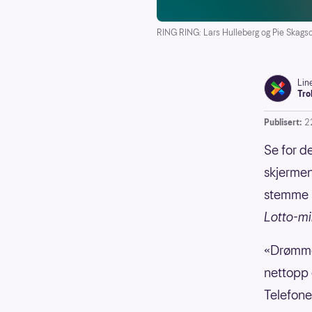
RING RING: Lars Hulleberg og Pie Skagso
Lin
Tro
Publisert:
2
Se for d
skjerme
stemme 
Lotto-mil
«Drømmet
nettopp 
Telefone