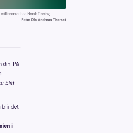
-millionærer hos Norsk Tipping.
Foto: Ola Andreas Thorset
n din. På
n
r blitt
rblir det
mien i