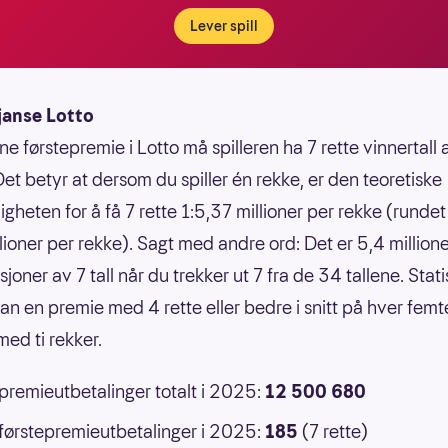
Lever spill
janse Lotto
ne førstepremie i Lotto må spilleren ha 7 rette vinnertall
Det betyr at dersom du spiller én rekke, er den teoretiske
gheten for å få 7 rette 1:5,37 millioner per rekke (rundet 
llioner per rekke). Sagt med andre ord: Det er 5,4 million
oner av 7 tall når du trekker ut 7 fra de 34 tallene. Statis
an en premie med 4 rette eller bedre i snitt på hver femt
ed ti rekker.
 premieutbetalinger totalt i 2025:
12 500 680
 førstepremieutbetalinger i 2025:
185
(7 rette)