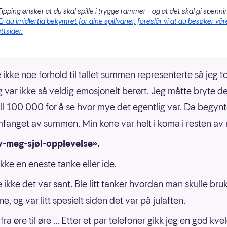
ipping ønsker at du skal spille i trygge rammer - og at det skal gi spenni
Er du imidlertid bekymret for dine spillvaner, foreslår vi at du besøker vår
ttsider.
ikke noe forhold til tallet summen representerte så jeg t
og var ikke så veldig emosjonelt berørt. Jeg måtte bryte d
tall 100 000 for å se hvor mye det egentlig var. Da begynt
fanget av summen. Min kone var helt i koma i resten av 
v-meg-sjøl-opplevelse».
Ikke en eneste tanke eller ide.
 ikke det var sant. Ble litt tanker hvordan man skulle bru
, og var litt spesielt siden det var på julaften.
fra øre til øre ... Etter et par telefoner gikk jeg en god kve