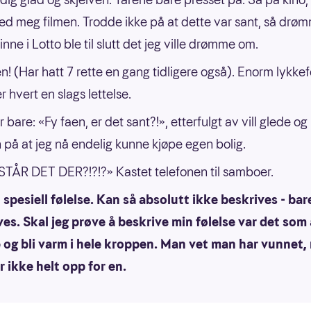
ed meg filmen. Trodde ikke på at dette var sant, så drø
nne i Lotto ble til slutt det jeg ville drømme om.
en! (Har hatt 7 rette en gang tidligere også). Enorm lykkef
r hvert en slags lettelse.
 bare: «Fy faen, er det sant?!», etterfulgt av vill glede og
 på at jeg nå endelig kunne kjøpe egen bolig.
TÅR DET DER?!?!?» Kastet telefonen til samboer.
spesiell følelse. Kan så absolutt ikke beskrives - bar
es. Skal jeg prøve å beskrive min følelse var det som 
og bli varm i hele kroppen. Man vet man har vunnet,
r ikke helt opp for en.