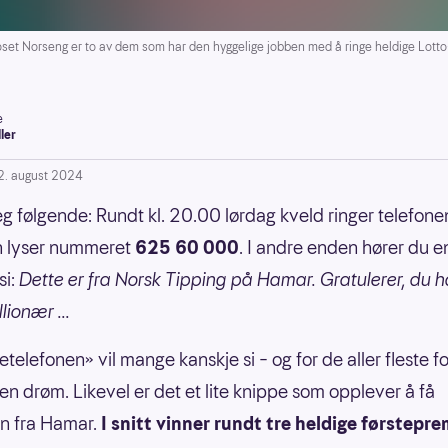
set Norseng er to av dem som har den hyggelige jobben med å ringe heldige Lotto
e
ller
2. august 2024
eg følgende: Rundt kl. 20.00 lørdag kveld ringer telefone
n lyser nummeret
625 60 000
. I andre enden hører du e
si:
Dette er fra Norsk Tipping på Hamar. Gratulerer, du ha
lionær ...
elefonen» vil mange kanskje si – og for de aller fleste fo
en drøm. Likevel er det et lite knippe som opplever å få
n fra Hamar.
I snitt vinner rundt tre heldige førstepre