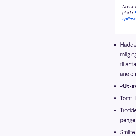
Norsk T
glede.
spilleve
Hadde 
rolig 
til an
ane om
«Ut-a
Tomt. 
Trodde
pengene
Smilte 