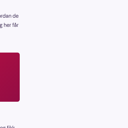
vordan de
g her får
og fikk