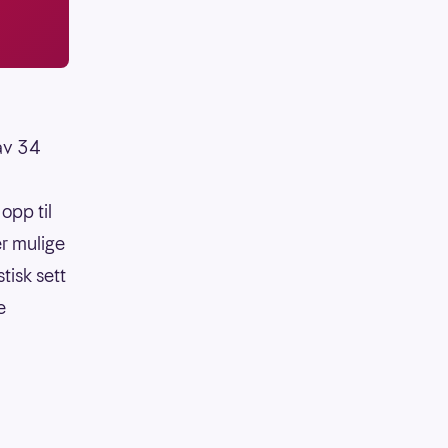
 av 34
opp til
er mulige
tisk sett
e