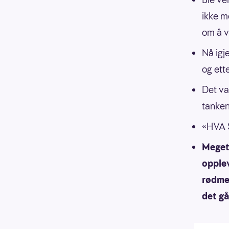
ikke m
om å vi
Nå igj
og ette
Det var
tanken
«HVA S
Meget 
opplev
rødme 
det gå