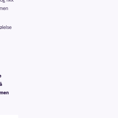
mmen
ølelse
e
å
 men