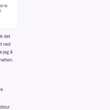
ng og
e
ok det
et ned
e jeg å
natten.
ke
ldstur