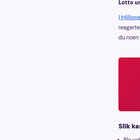
Lotto un
I Millio
reagerte
du noen 
Slik ka
Ble ve