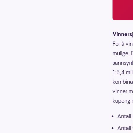
Vinners
For å vin
mulige. 
sannsynli
1:5,4 mi
kombinasj
vinner m
kupong m
Antall
Antall