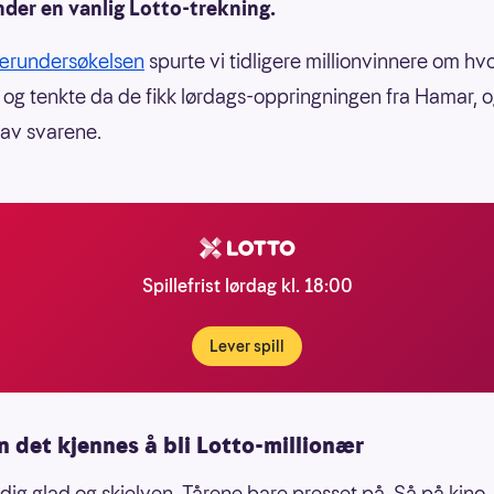
der en vanlig Lotto-trekning.
nærundersøkelsen
spurte vi tidligere millionvinnere om h
 og tenkte da de fikk lørdags-oppringningen fra Hamar, o
av svarene.
Spillefrist lørdag kl. 18:00
Lever spill
n det kjennes å bli Lotto-millionær
ldig glad og skjelven. Tårene bare presset på. Så på kino, 