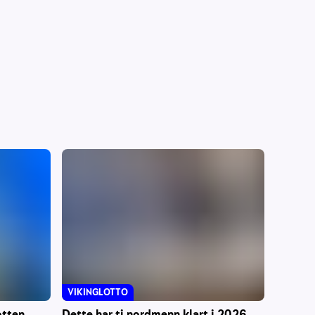
VIKINGLOTTO
otten
Dette har ti nordmenn klart i 2026