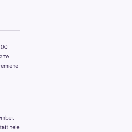
 000
ørte
premiene
tember.
att hele