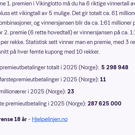
ne 1. premien i Vikinglotto må du ha 6 riktige vinnertall 
luss ett vikingtall av 5 mulige. Det gir totalt ca. 61 million
ombinasjoner, og vinnersjansen blir da ca. 1:61 millioner 
or 2. premie (6 rette hovedtall) er vinnersjansen på ca. 1
 per rekke. Statistisk sett vinner man en premie, med 3 ret
 snitt på hver femte kupong med 10 rekker.
 premieutbetalinger totalt i 2025 (Norge):
5 298 948
 førstepremieutbetalinger i 2025 (Norge):
11
 millionærer i 2025 (Norge):
23
e premieutbetaling i 2025 (Norge):
287 625 000
rense 18 år
–
Hjelpelinjen.no