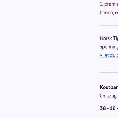
1. premi
henne, o
Norsk Tip
spenning
vi at du 
Kostbare
Onsdag 2
38 - 16 