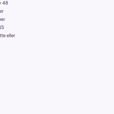
av 48
er
per
:15
te eller