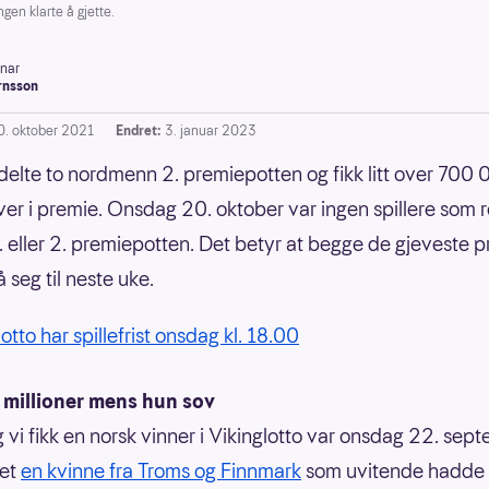
en klarte å gjette.
inar
rnsson
0. oktober 2021
Endret:
3. januar 2023
 delte to nordmenn 2. premiepotten og fikk litt over 700
ver i premie. Onsdag 20. oktober var ingen spillere som r
. eller 2. premiepotten. Det betyr at begge de gjeveste 
 seg til neste uke.
otto har spillefrist onsdag kl. 18.00
 millioner mens hun sov
g vi fikk en norsk vinner i Vikinglotto var onsdag 22. sep
det
en kvinne fra Troms og Finnmark
som uvitende hadde t