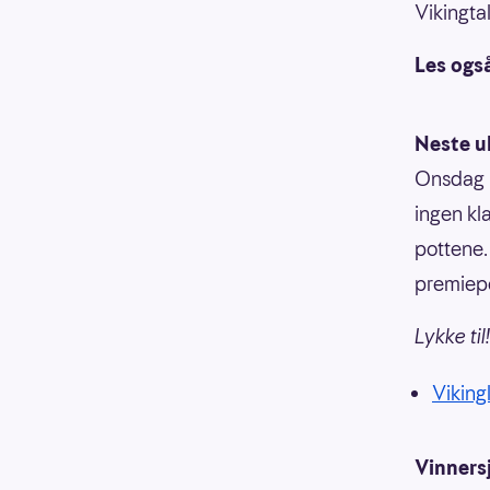
Vikingtal
Les ogs
Neste u
Onsdag 27
ingen kl
pottene.
premiepo
Lykke til!
Vikingl
Vinners