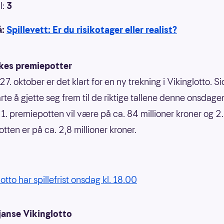
l:
3
å:
Spillevett: Er du risikotager eller realist?
kes premiepotter
. oktober er det klart for en ny trekning i Vikinglotto. S
arte å gjette seg frem til de riktige tallene denne onsdage
 1. premiepotten vil være på ca. 84 millioner kroner og 2.
tten er på ca. 2,8 millioner kroner.
otto har spillefrist onsdag kl. 18.00
janse Vikinglotto