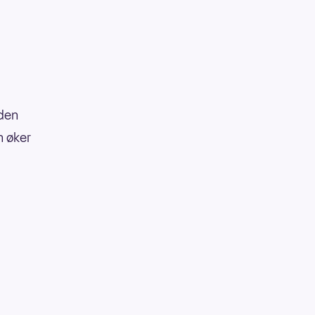
iden
n øker