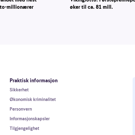
øker til ca. 81 mill.
to-millionærer
Praktisk informasjon
Sikkerhet
Økonomisk kriminalitet
Personvern
Informasjonskapsler
Tilgjengelighet