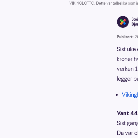
VIKINGLOTTO: Dette var tallrekka som ing
Ste
Bjø
Publisert:
2
Sist uke
kroner h
verken 1
legger på
Vikingl
Vant 44
Sist gan
Da var 