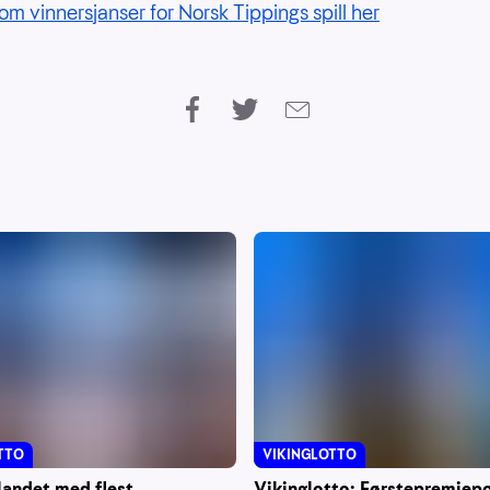
om vinnersjanser for Norsk Tippings spill her
VIKINGLOTTO
TTO
Vikinglotto: Førstepremiep
landet med flest