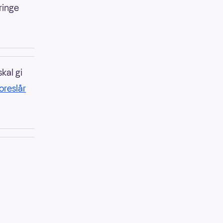
ringe
kal gi
oreslår