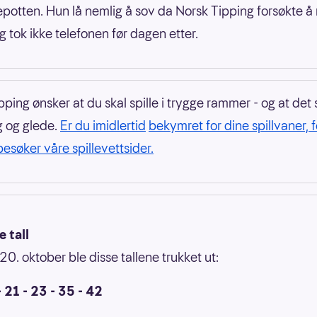
epotten. Hun lå nemlig å sov da Norsk Tipping forsøkte å 
g tok ikke telefonen før dagen etter.
ping ønsker at du skal spille i trygge rammer - og at det s
 og glede.
Er du imidlertid
bekymret for dine spillvaner, f
besøker våre spillevettsider.
 tall
0. oktober ble disse tallene trukket ut:
- 21 - 23 - 35 - 42