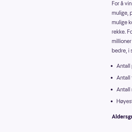
For å vin
mulige, p
mulige k
rekke. F
millioner
bedre, i
Antall
Antall
Antall
Høyest
Aldersg