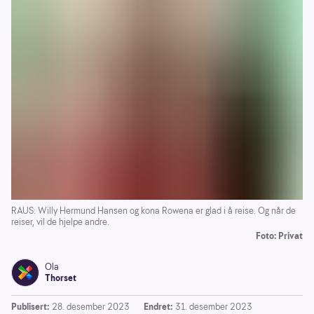
RAUS: Willy Hermund Hansen og kona Rowena er glad i å reise. Og når de
reiser, vil de hjelpe andre.
Foto: Privat
Ola
Thorset
Publisert:
28. desember 2023
Endret:
31. desember 2023