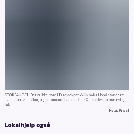
STORFANGST: Det er ikke bare i Eurojackpot Willy haler i land storfangst.
Han er en ivrig fisker, og her poserer han med ei 40-kilos kveite han nylig
tok.
Foto: Privat
Lokalhjelp også