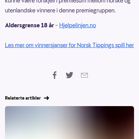
kunne være forskjell i premiesum mellom norske og
utenlandske vinnere i denne premiegruppen.
Aldersgrense 18 år
–
Hjelpelinjen.no
Les mer om vinnersjanser for Norsk Tippings spill her
Relaterte artikler