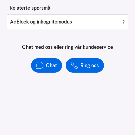
å
Relaterte spørsmål
forstå
bruksmønster
AdBlock og inkognitomodus
Kreditere
kanaler
som
sender
Chat med oss eller ring vår kundeservice
trafikk
Chat
Ring oss