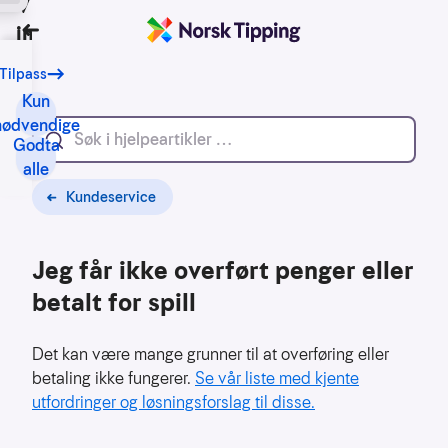
Vi bruker
informasjonskapsler
Tilbake
Tilpass
Vårt
formål
Kun
med
nødvendige
Godta
informasjonskapsler
alle
er
blant
Kundeservice
annet:
Jeg får ikke overført penger eller
Nettsidene
skal
betalt for spill
fungere
teknisk
Det kan være mange grunner til at overføring eller
Samle
betaling ikke fungerer.
Se vår liste med kjente
inn
utfordringer og løsningsforslag til disse.
statistikk
for