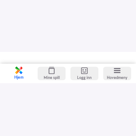
Kundeservice
Spillevett
Hjem
Mine spill
Logg inn
Hovedmeny
Snarveier
Grasrotandelen
Dette er Norsk Tipping
Jobb i Norsk Tipping
Nyhetsbrev