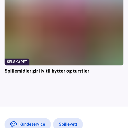
SELSKAPET
Spillemidler gir liv til hytter og turstier
Kundeservice
Spillevett