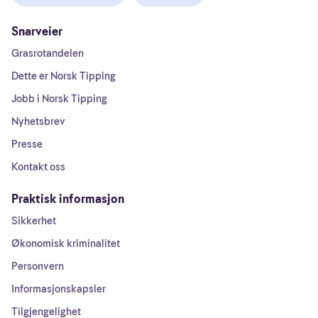
Snarveier
Grasrotandelen
Dette er Norsk Tipping
Jobb i Norsk Tipping
Nyhetsbrev
Presse
Kontakt oss
Praktisk informasjon
Sikkerhet
Økonomisk kriminalitet
Personvern
Informasjonskapsler
Tilgjengelighet