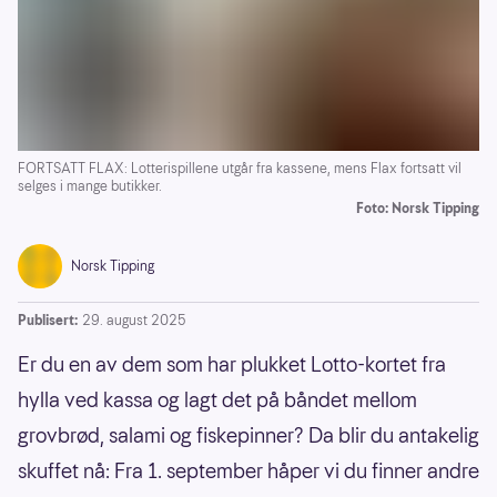
FORTSATT FLAX: Lotterispillene utgår fra kassene, mens Flax fortsatt vil
selges i mange butikker.
Foto: Norsk Tipping
Norsk Tipping
Publisert:
29. august 2025
Er du en av dem som har plukket Lotto-kortet fra
hylla ved kassa og lagt det på båndet mellom
grovbrød, salami og fiskepinner? Da blir du antakelig
skuffet nå: Fra 1. september håper vi du finner andre