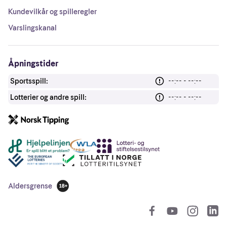
Kundevilkår og spilleregler
Varslingskanal
Åpningstider
Sportsspill:
--:-- - --:--
Lotterier og andre spill:
--:-- - --:--
Andre lenker
Aldersgrense
18 år
So