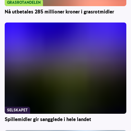
GRASROTANDELEN
Nå utbetales 285 millioner kroner i grasrotmidler
SELSKAPET
Spillemidler gir sangglede i hele landet