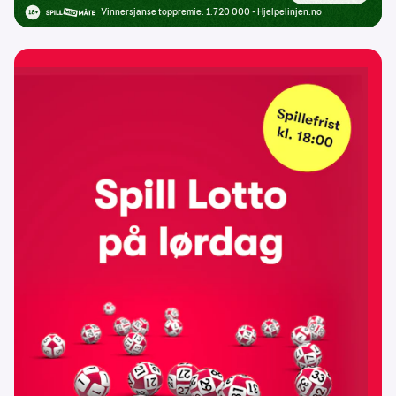
Vinnersjanse toppremie: 1:720 000 - Hjelpelinjen.no
Lotto: Spill Lotto på lørdag. Spillefrist kl. 18:00. Spill her. 