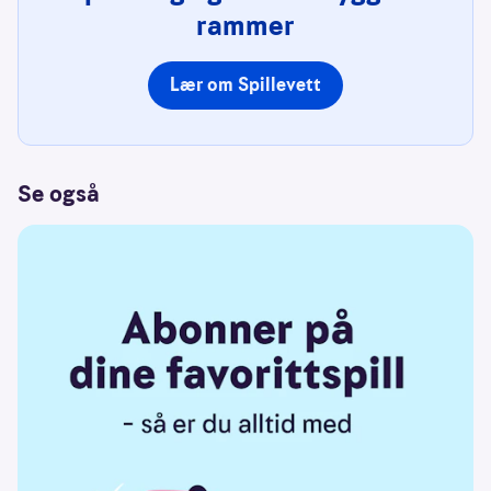
rammer
Lær om Spillevett
Se også
Abonner på dine favorittspill, så er du alltid med