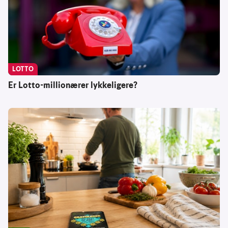
LOTTO
Er Lotto-millionærer lykkeligere?