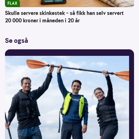
FLAX
Skulle servere skinkestek – så fikk han selv servert
20 000 kroner i måneden i 20 år
Se også
Banner med teks: Lav terskel, store opplevelser.