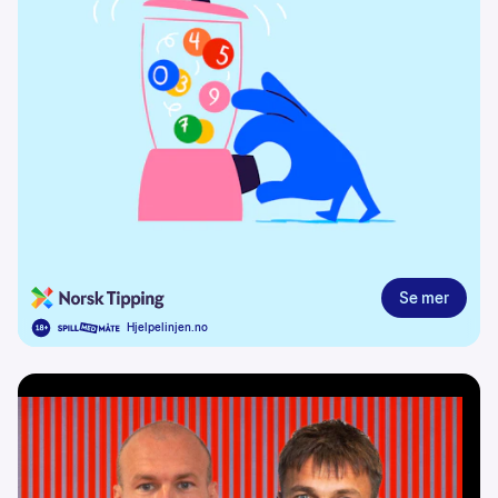
Se mer
Hjelpelinjen.no
Oddsen: Vålerenga-Bodø/Glimt i Eliteserien kl. 14:00. Alde