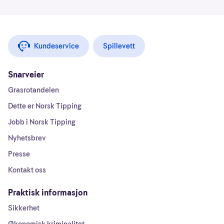
Kundeservice
Spillevett
Snarveier
Grasrotandelen
Dette er Norsk Tipping
Jobb i Norsk Tipping
Nyhetsbrev
Presse
Kontakt oss
Praktisk informasjon
Sikkerhet
Økonomisk kriminalitet