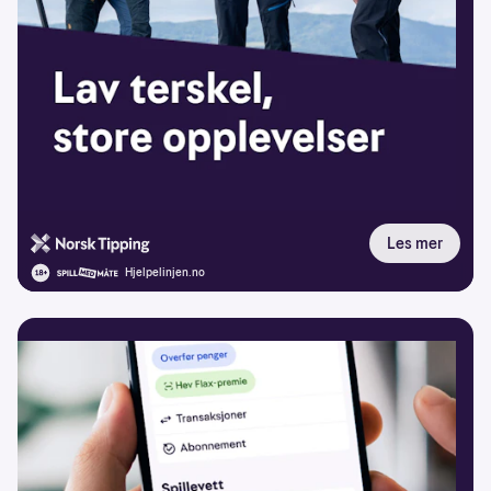
Les mer
Hjelpelinjen.no
Ansvarlighet, få oversikt over ditt eget spillregnskap. les me