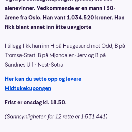
alenevinner. Vedkommende er en mann i 30-
årene fra Oslo. Han vant 1.034.520 kroner. Han
fikk blant annet inn åtte uavgjorte
.
I tillegg fikk han inn H på Haugesund mot Odd, B på
Tromsø-Start, B på Mjøndalen-Jerv og B på
Sandnes Ulf - Nest-Sotra
Her kan du sette opp og levere
Midtukekupongen
Frist er onsdag kl. 18.50.
(Sannsynligheten for 12 rette er 1:531.441)