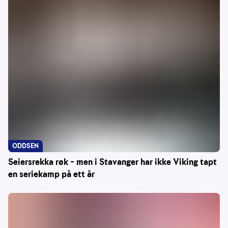
ODDSEN
Seiersrekka røk – men i Stavanger har ikke Viking tapt
en seriekamp på ett år