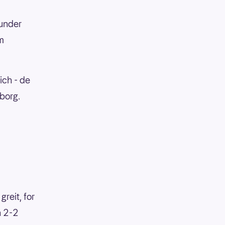
 under
m
ich - de
nborg.
reit, for
n 2-2