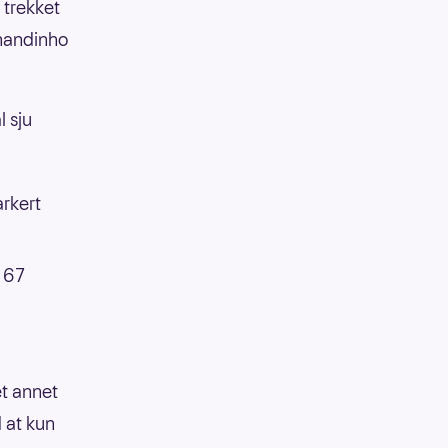
i trekket
rnandinho
l sju
rkert
 67
et annet
 at kun