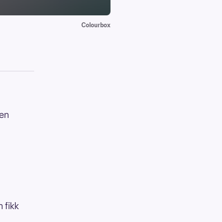
Colourbox
den
n fikk