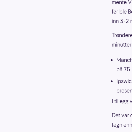
mente Vil
før ble 
inn 3-2 
Trønderen
minutter 
Manche
på 75 
Ipswic
prosen
I tilleg
Det var 
tegn enn