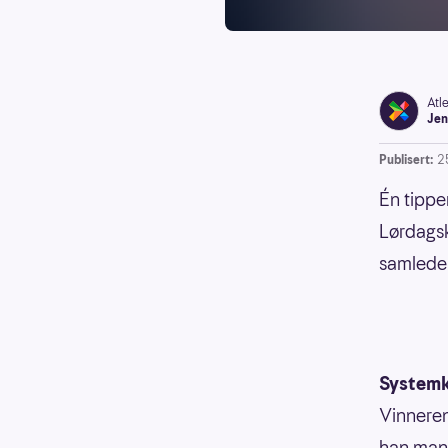
Atl
Jen
Publisert:
2
Én tippe
Lørdagsk
samlede 
System
Vinneren 
han mang