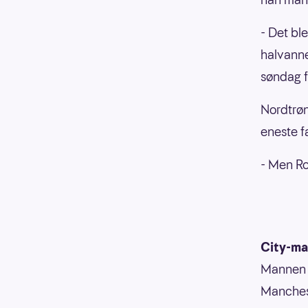
- Det bl
halvanne
søndag 
Nordtrøn
eneste fa
- Men Ro
City-ma
Mannen f
Manchest