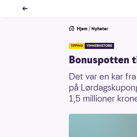
Hjem
/
Nyheter
TIPPING
VINNERHISTORIE
Bonuspotten ti
Det var en kar fr
på Lørdagskupong
1,5 millioner krone