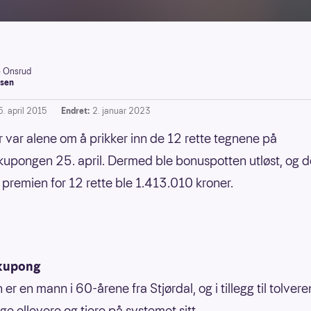
e Onsrud
sen
5. april 2015
Endret:
2. januar 2023
r var alene om å prikker inn de 12 rette tegnene på
upongen 25. april. Dermed ble bonuspotten utløst, og 
premien for 12 rette ble 1.413.010 kroner.
kupong
er en mann i 60-årene fra Stjørdal, og i tillegg til tolvere
e ellevere og tiere på systemet sitt.