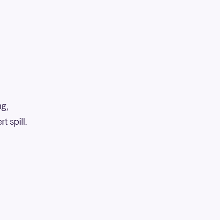
ng,
 spill.