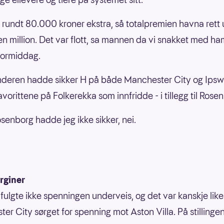
e rundt 80.000 kroner ekstra, så totalpremien havna rett
n million. Det var flott, sa mannen da vi snakket med ha
formiddag.
deren hadde sikker H på både Manchester City og Ipsw
vorittene på Folkerekka som innfridde - i tillegg til Rose
senborg hadde jeg ikke sikker, nei.
rginer
ulgte ikke spenningen underveis, og det var kanskje like g
er City sørget for spenning mot Aston Villa. På stillinge