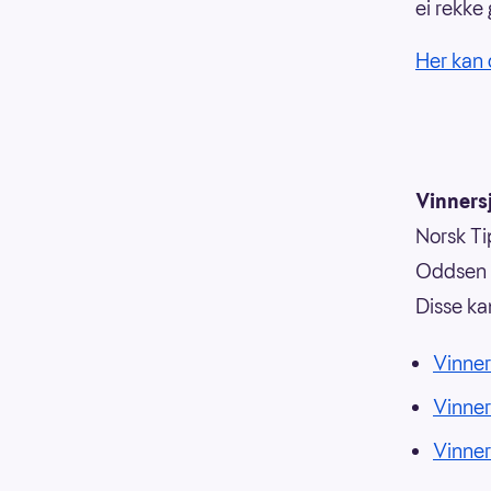
ei rekke
Her kan 
Vinnersj
Norsk Tip
Oddsen o
Disse ka
Vinner
Vinne
Vinne