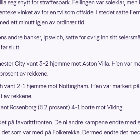
la seg snytt for straffespark. Fellingen var soleklar, men 
Benteke vinket av for en tvilsom offside. I stedet satte Fe
med ett minutt igjen av ordinær tid.
s andre banker, Ipswich, satte for øvrig inn sitt seiersmå
før slutt.
ster City vant 3-2 hjemme mot Aston Villa. H'en var ma
prosent av rekkene.
h vant 2-1 hjemme mot Nottingham. H'en var markert på
t av rekkene.
g vant Rosenborg (52 prosent) 4-1 borte mot Viking.
det på favorittfronten. De ni andre kampene endte med 
 det som var med på Folkerekka. Dermed endte det med