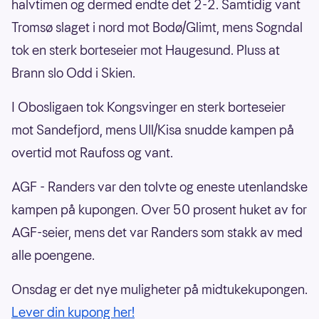
halvtimen og dermed endte det 2-2. Samtidig vant
Tromsø slaget i nord mot Bodø/Glimt, mens Sogndal
tok en sterk borteseier mot Haugesund. Pluss at
Brann slo Odd i Skien.
I Obosligaen tok Kongsvinger en sterk borteseier
mot Sandefjord, mens Ull/Kisa snudde kampen på
overtid mot Raufoss og vant.
AGF - Randers var den tolvte og eneste utenlandske
kampen på kupongen. Over 50 prosent huket av for
AGF-seier, mens det var Randers som stakk av med
alle poengene.
Onsdag er det nye muligheter på midtukekupongen.
Lever din kupong her!