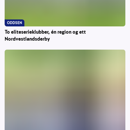
ODDSEN
To eliteserieklubber, én region og ett
Nordvestlandsderby