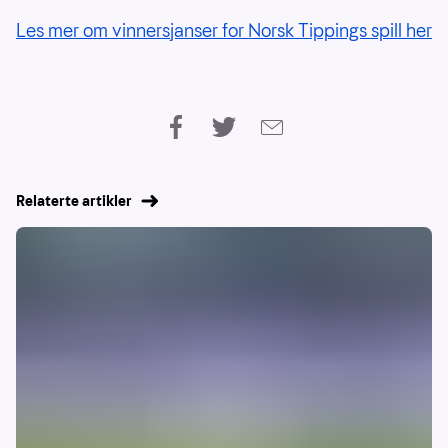
Les mer om vinnersjanser for Norsk Tippings spill her
Relaterte artikler