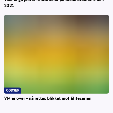
2021
ODDSEN
VM er over – nå rettes blikket mot Eliteserien