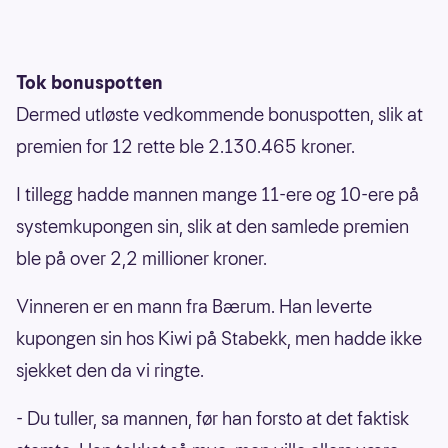
Tok bonuspotten
Dermed utløste vedkommende bonuspotten, slik at
premien for 12 rette ble 2.130.465 kroner.
I tillegg hadde mannen mange 11-ere og 10-ere på
systemkupongen sin, slik at den samlede premien
ble på over 2,2 millioner kroner.
Vinneren er en mann fra Bærum. Han leverte
kupongen sin hos Kiwi på Stabekk, men hadde ikke
sjekket den da vi ringte.
- Du tuller, sa mannen, før han forsto at det faktisk