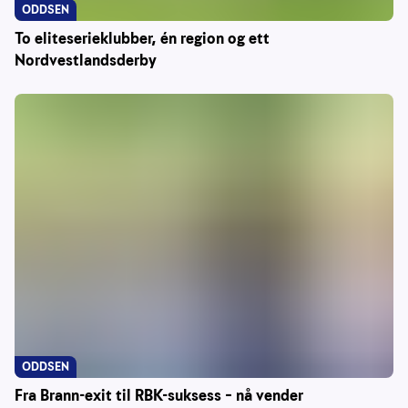
ODDSEN
To eliteserieklubber, én region og ett
Nordvestlandsderby
ODDSEN
Fra Brann-exit til RBK-suksess – nå vender