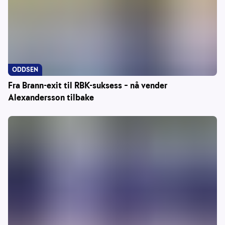
ODDSEN
Fra Brann-exit til RBK-suksess – nå vender
Alexandersson tilbake