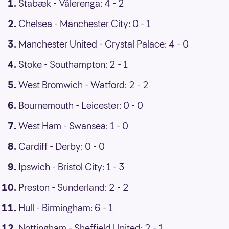
Stabæk - Vålerenga: 4 - 2
Chelsea - Manchester City: 0 - 1
Manchester United - Crystal Palace: 4 - 0
Stoke - Southampton: 2 - 1
West Bromwich - Watford: 2 - 2
Bournemouth - Leicester: 0 - 0
West Ham - Swansea: 1 - 0
Cardiff - Derby: 0 - 0
Ipswich - Bristol City: 1 - 3
Preston - Sunderland: 2 - 2
Hull - Birmingham: 6 - 1
Nottingham - Sheffield United: 2 - 1