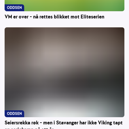
ODDSEN
VM er over – nå rettes blikket mot Eliteserien
ODDSEN
Seiersrekka røk – men i Stavanger har ikke Viking tapt