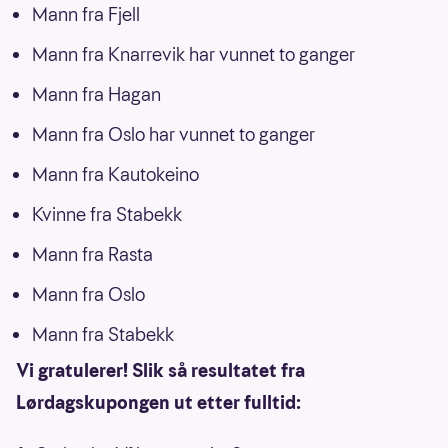
Mann fra Fjell
Mann fra Knarrevik har vunnet to ganger
Mann fra Hagan
Mann fra Oslo har vunnet to ganger
Mann fra Kautokeino
Kvinne fra Stabekk
Mann fra Rasta
Mann fra Oslo
Mann fra Stabekk
Vi gratulerer!
Slik så resultatet fra
Lørdagskupongen ut etter fulltid: