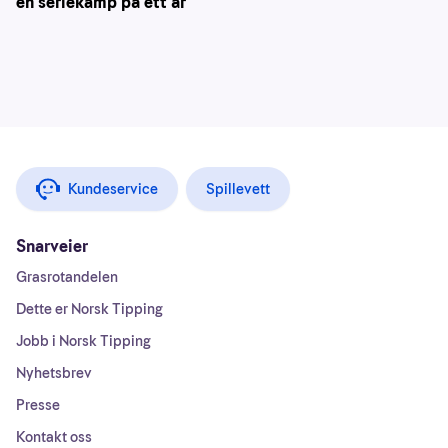
en seriekamp på ett år
Kundeservice
Spillevett
Snarveier
Grasrotandelen
Dette er Norsk Tipping
Jobb i Norsk Tipping
Nyhetsbrev
Presse
Kontakt oss