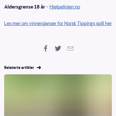
Aldersgrense 18 år
–
Hjelpelinjen.no
Les mer om vinnersjanser for Norsk Tippings spill her
Relaterte artikler