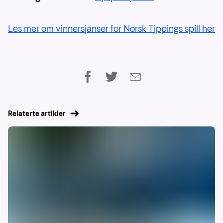
Les mer om vinnersjanser for Norsk Tippings spill her
Relaterte artikler