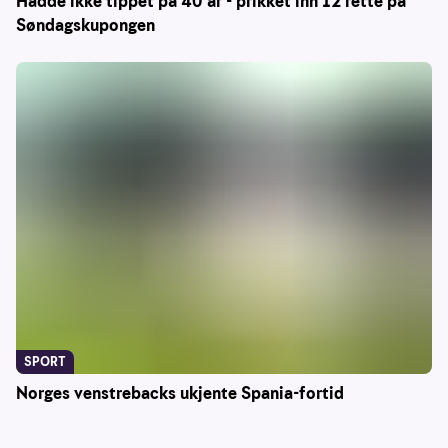
Hadde ikke tippet på 40 år - prikket inn 12 rette på
Søndagskupongen
SPORT
Norges venstrebacks ukjente Spania-fortid