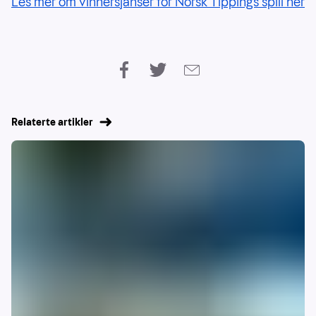
Les mer om vinnersjanser for Norsk Tippings spill her
04.06.05 Norge - Italia 0-0 (VM-kval)
09.09.14 Norge - Italia 0-2 (EM-kval)
13.10.15 Italia - Norge 2-1 (EM-kval)
06.06.25 Norge - Italia 3-0 (VM-kval)
Relaterte artikler
Italia 10:
Uavgjort 4
Norge: 4