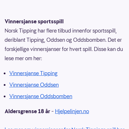
(åttedelsfinale i VM)
25.09.85 Italia - Norge 1-2 (privatkamp)
Vinnersjanse sportsspill
Norsk Tipping har flere tilbud innenfor sportsspill,
05.06.91 Norge - Italia 2-1 (EM-kval)
deriblant Tipping, Oddsen og Oddsbomben. Det er
13.11.91 Italia - Norge 1-1 (EM-kval)
forskjellige vinnersjanser for hvert spill. Disse kan du
lese mer om her:
23.06.94 Italia - Norge 1-0 (VM, gruppespill)
27.06.98 Italia - Norge 1-0 (VM,
Vinnersjanse Tipping
åttedelsfinale)
Vinnersjanse Oddsen
10.02.99 Italia - Norge 0-0 (privatkamp)
Vinnersjanse Oddsbomben
03.06.00 Norge - Italia 1-0 (privatkamp)
Aldersgrense 18 år
–
Hjelpelinjen.no
04.09.04 Italia - Norge 2-1 (VM-kval)