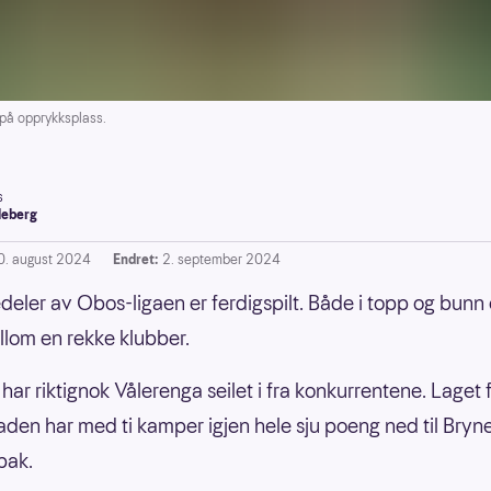
på opprykksplass.
s
leberg
0. august 2024
Endret:
2. september 2024
edeler av Obos-ligaen er ferdigspilt. Både i topp og bunn 
llom en rekke klubber.
har riktignok Vålerenga seilet i fra konkurrentene. Laget 
den har med ti kamper igjen hele sju poeng ned til Bryn
bak.