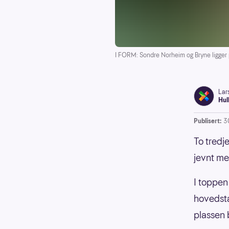
I FORM: Sondre Norheim og Bryne ligger 
Lar
Hul
Publisert:
3
To tredj
jevnt me
I toppen 
hovedsta
plassen 