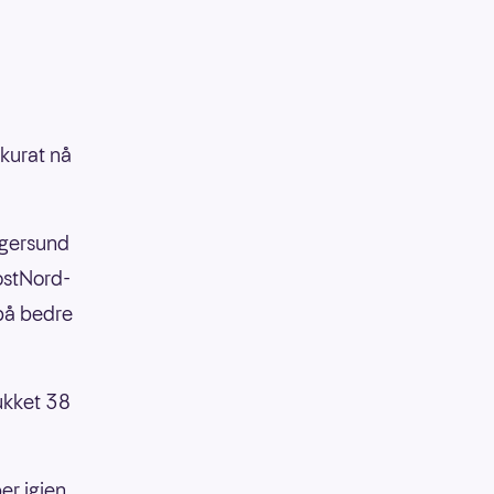
kkurat nå
 Egersund
PostNord-
 på bedre
ukket 38
r igjen.