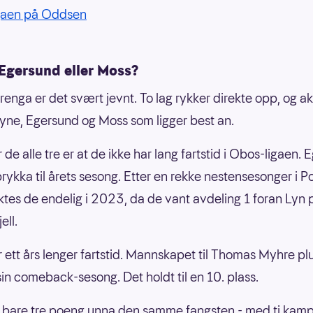
gaen på Oddsen
 Egersund eller Moss?
renga er det svært jevnt. To lag rykker direkte opp, og a
ryne, Egersund og Moss som ligger best an.
r de alle tre er at de ikke har lang fartstid i Obos-ligaen.
rykka til årets sesong. Etter en rekke nestensesonger i 
yktes de endelig i 2023, da de vant avdeling 1 foran Lyn
ell.
 ett års lenger fartstid. Mannskapet til Thomas Myhre pl
sin comeback-sesong. Det holdt til en 10. plass.
 bare tre poeng unna den samme fangsten - med ti kampe