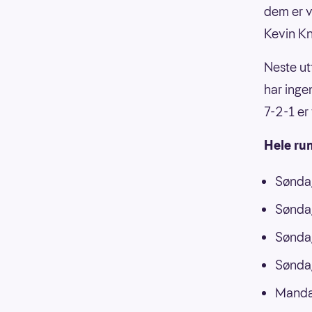
dem er v
Kevin K
Neste ut
har inge
7-2-1 er 
Hele ru
Søndag
Søndag
Søndag
Søndag
Manda