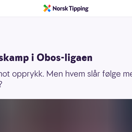
skamp i Obos-ligaen
mot opprykk. Men hvem slår følge me
?