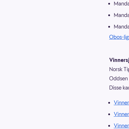
Manda
Mandag
Mandag
Obos-li
Vinnersj
Norsk Tip
Oddsen o
Disse ka
Vinner
Vinne
Vinne