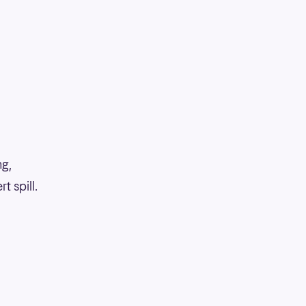
ng,
 spill.