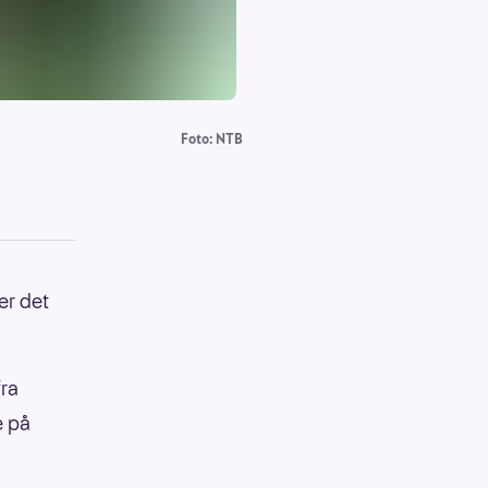
Foto: NTB
er det
fra
e på