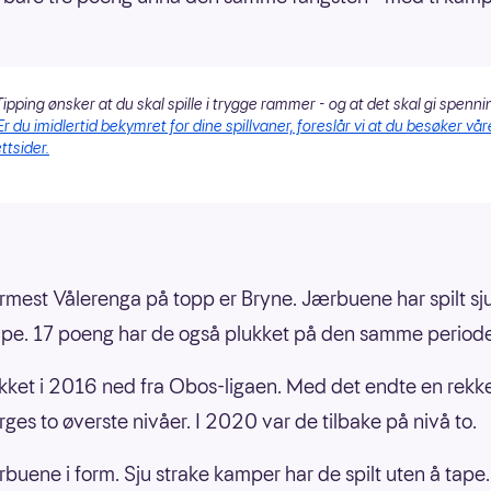
ipping ønsker at du skal spille i trygge rammer - og at det skal gi spenni
Er du imidlertid bekymret for dine spillvaner, foreslår vi at du besøker vår
ttsider.
rmest Vålerenga på topp er Bryne. Jærbuene har spilt s
ape. 17 poeng har de også plukket på den samme period
kket i 2016 ned fra Obos-ligaen. Med det endte en rekk
rges to øverste nivåer. I 2020 var de tilbake på nivå to.
rbuene i form. Sju strake kamper har de spilt uten å tape