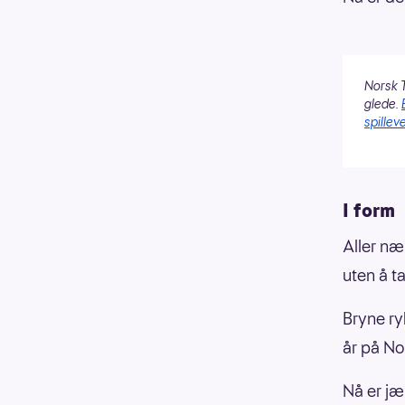
Norsk T
glede.
spilleve
I form
Aller næ
uten å t
Bryne ry
år på No
Nå er jæ