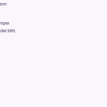
 enn
amper
et blitt.