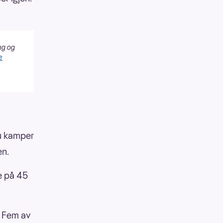
ng og
e
ju kamper
en.
e på 45
. Fem av