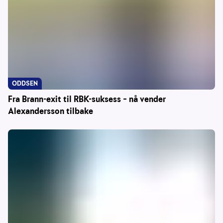
ODDSEN
Fra Brann-exit til RBK-suksess – nå vender
Alexandersson tilbake