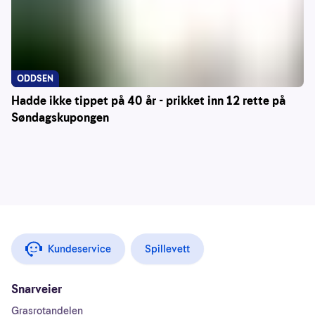
ODDSEN
Hadde ikke tippet på 40 år - prikket inn 12 rette på
Søndagskupongen
Kundeservice
Spillevett
Snarveier
Grasrotandelen