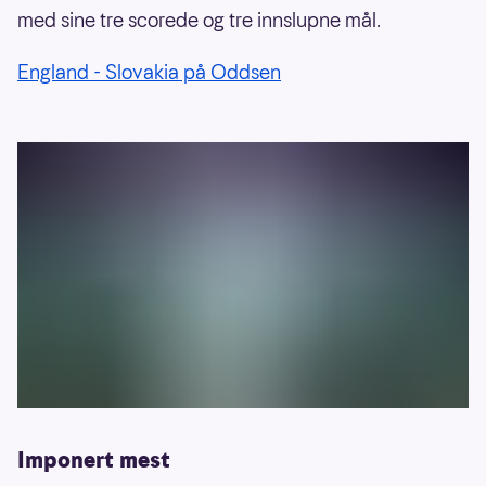
med sine tre scorede og tre innslupne mål.
England - Slovakia på Oddsen
Imponert mest