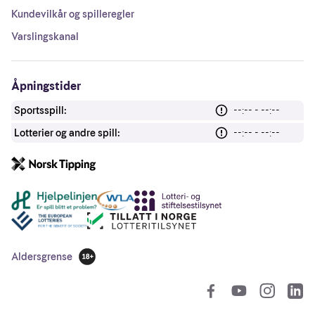
Kundevilkår og spilleregler
Varslingskanal
Åpningstider
Sportsspill:
--:-- - --:--
Lotterier og andre spill:
--:-- - --:--
Andre lenker
Aldersgrense
18 år
So