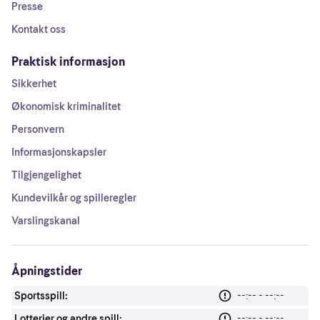
Presse
Kontakt oss
Praktisk informasjon
Sikkerhet
Økonomisk kriminalitet
Personvern
Informasjonskapsler
Tilgjengelighet
Kundevilkår og spilleregler
Varslingskanal
Åpningstider
Sportsspill:
--:-- - --:--
Lotterier og andre spill:
--:-- - --:--