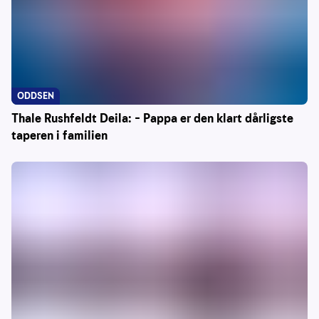
ODDSEN
Thale Rushfeldt Deila: – Pappa er den klart dårligste
taperen i familien