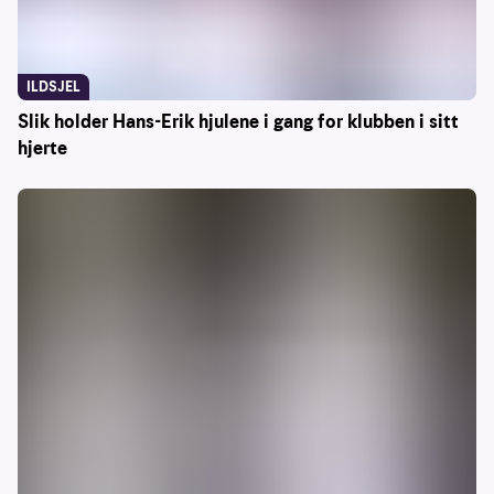
ILDSJEL
Slik holder Hans-Erik hjulene i gang for klubben i sitt
hjerte