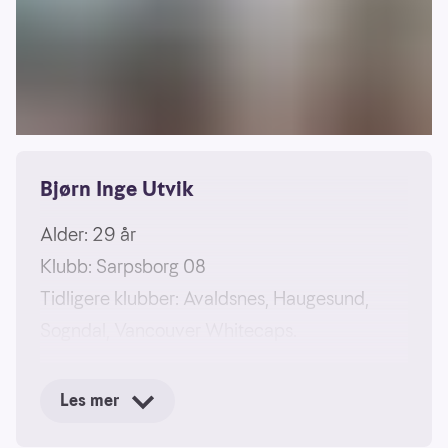
Bjørn Inge Utvik
Alder: 29 år
Klubb: Sarpsborg 08
Tidligere klubber: Avaldsnes, Haugesund,
Sogndal, Vancouver Whitecaps.
Les mer