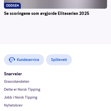
ODDSEN
Se scoringene som avgjorde Eliteserien 2025
Kundeservice
Spillevett
Snarveier
Grasrotandelen
Dette er Norsk Tipping
Jobb i Norsk Tipping
Nyhetsbrev