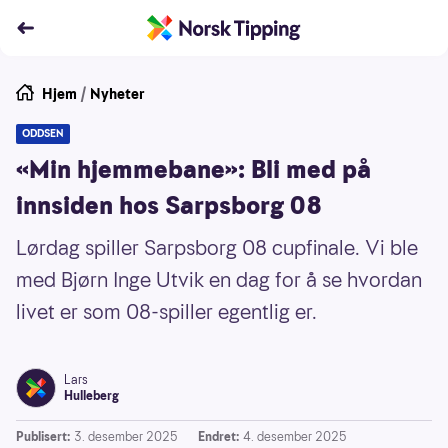
Hjem
/
Nyheter
ODDSEN
«Min hjemmebane»: Bli med på
innsiden hos Sarpsborg 08
Lørdag spiller Sarpsborg 08 cupfinale. Vi ble
med Bjørn Inge Utvik en dag for å se hvordan
livet er som 08-spiller egentlig er.
Lars
Hulleberg
Publisert:
3. desember 2025
Endret:
4. desember 2025