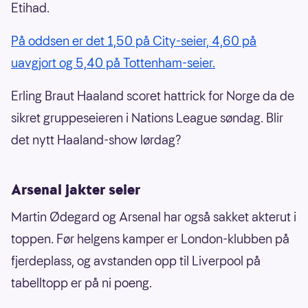
Etihad.
På oddsen er det 1,50 på City-seier, 4,60 på
uavgjort og 5,40 på Tottenham-seier.
Erling Braut Haaland scoret hattrick for Norge da de
sikret gruppeseieren i Nations League søndag. Blir
det nytt Haaland-show lørdag?
Arsenal jakter seier
Martin Ødegard og Arsenal har også sakket akterut i
toppen. Før helgens kamper er London-klubben på
fjerdeplass, og avstanden opp til Liverpool på
tabelltopp er på ni poeng.