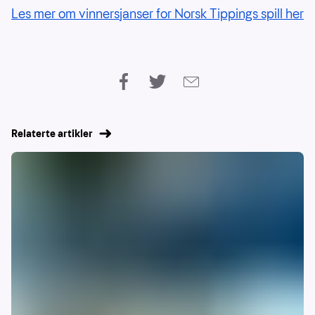
Les mer om vinnersjanser for Norsk Tippings spill her
Relaterte artikler