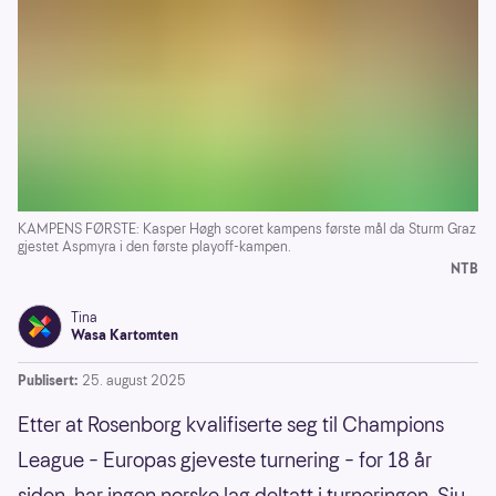
KAMPENS FØRSTE: Kasper Høgh scoret kampens første mål da Sturm Graz
gjestet Aspmyra i den første playoff-kampen.
NTB
Tina
Wasa Kartomten
Publisert:
25. august 2025
Etter at Rosenborg kvalifiserte seg til Champions
League – Europas gjeveste turnering – for 18 år
siden, har ingen norske lag deltatt i turneringen. Sju