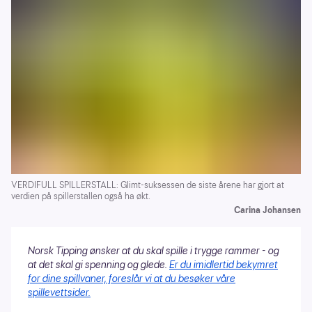
VERDIFULL SPILLERSTALL: Glimt-suksessen de siste årene har gjort at
verdien på spillerstallen også ha økt.
Carina Johansen
Norsk Tipping ønsker at du skal spille i trygge rammer - og
at det skal gi spenning og glede.
Er du imidlertid bekymret
for dine spillvaner, foreslår vi at du besøker våre
spillevettsider.