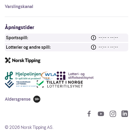
Varslingskanal
Åpningstider
Sportsspill:
--:-- - --:--
Lotterier og andre spill:
--:-- - --:--
Andre lenker
Aldersgrense
18 år
So
©
2026
Norsk Tipping AS.