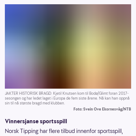
JAKTER HISTORISK BRAGD: Kjetil Knutsen kom til Bodø/Glimt foran 2017-
sesongen og har ledet laget i Europa de fem siste årene. Nå kan han oppnå
sin til nå største bragd med klubben.
Foto: Svein Ove Ekornesvåg/NTB
Vinnersjanse sportsspill
Norsk Tipping har flere tilbud innenfor sportsspill,