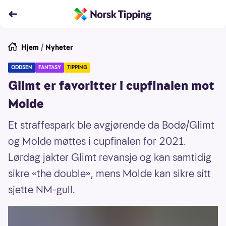
Hjem
/
Nyheter
ODDSEN
FANTASY
TIPPING
Glimt er favoritter i cupfinalen mot
Molde
Et straffespark ble avgjørende da Bodø/Glimt
og Molde møttes i cupfinalen for 2021.
Lørdag jakter Glimt revansje og kan samtidig
sikre «the double», mens Molde kan sikre sitt
sjette NM-gull.