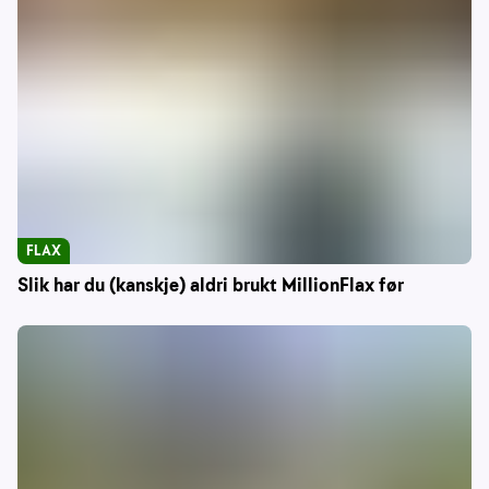
FLAX
Slik har du (kanskje) aldri brukt MillionFlax før