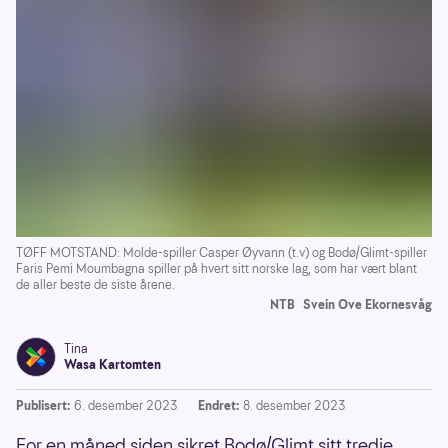
TØFF MOTSTAND: Molde-spiller Casper Øyvann (t.v) og Bodø/Glimt-spiller
Faris Pemi Moumbagna spiller på hvert sitt norske lag, som har vært blant
de aller beste de siste årene.
NTB
Svein Ove Ekornesvåg
Tina
Wasa Kartomten
Publisert:
6. desember 2023
Endret:
8. desember 2023
For en måned siden sikret Bodø/Glimt sitt tredje