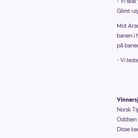
- Vi skal
Glimt-ut
Mot Arse
banen i 
på bane
- Vi test
Vinnersj
Norsk Tip
Oddsen o
Disse ka