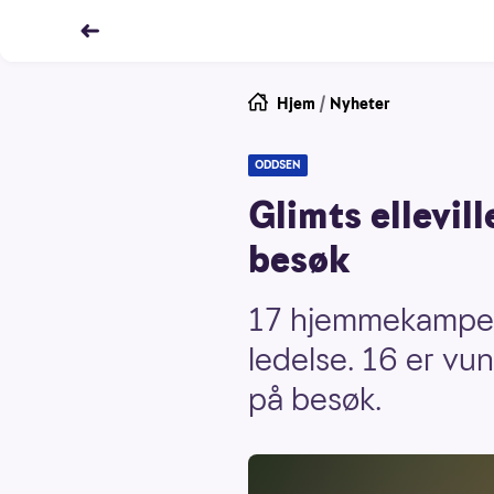
Hjem
/
Nyheter
ODDSEN
Glimts ellevil
besøk
17 hjemmekamper 
ledelse. 16 er vu
på besøk.