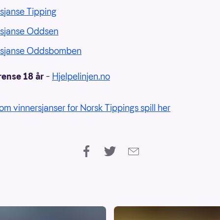
sjanse Tipping
rsjanse Oddsen
rsjanse Oddsbomben
rense 18 år
–
Hjelpelinjen.no
om vinnersjanser for Norsk Tippings spill her