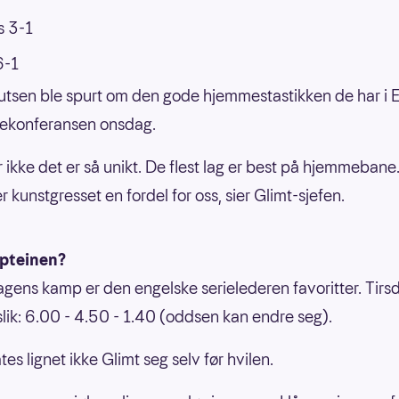
s 3-1
6-1
nutsen ble spurt om den gode hjemmestastikken de har i 
sekonferansen onsdag.
r ikke det er så unikt. De flest lag er best på hjemmebane.
 kunstgresset en fordel for oss, sier Glimt-sjefen.
pteinen?
dagens kamp er den engelske serielederen favoritter. Tirs
lik: 6.00 - 4.50 - 1.40 (oddsen kan endre seg).
es lignet ikke Glimt seg selv før hvilen.