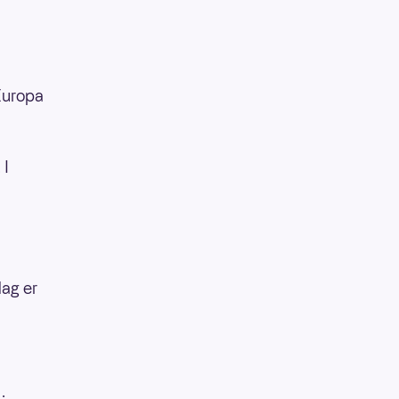
Europa
 I
dag er