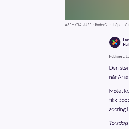
ASPMYRA-JUBEL: Bodø/Glimt håper på me
Lar
Hul
Publisert:
1
Den stør
når Arse
Møtet ko
fikk Bodø
scoring 
Torsdag 