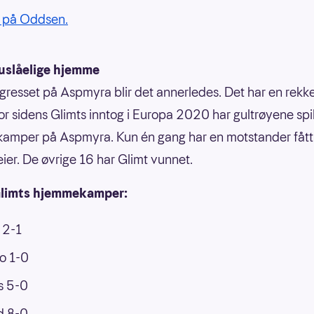
på Oddsen.
uslåelige hjemme
gresset på Aspmyra blir det annerledes. Det har en rekke 
For sidens Glimts inntog i Europa 2020 har gultrøyene spil
amper på Aspmyra. Kun én gang har en motstander fåt
eier. De øvrige 16 har Glimt vunnet.
Glimts hjemmekamper:
 2-1
o 1-0
is 5-0
ld 8-0