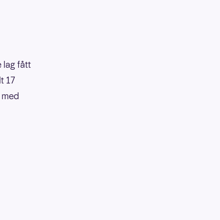
lag fått
t 17
t med