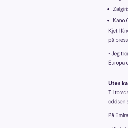
Zalgiri
Kano 
Kjetil K
på pres
- Jeg tro
Europa er
Uten ka
Til tors
oddsen s
På Emirat