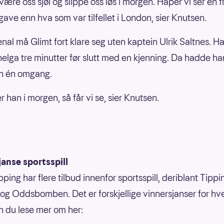
 være oss sjøl og slippe oss løs i morgen. Håper vi ser en f
gave enn hva som var tilfellet i London, sier Knutsen.
nal må Glimt fort klare seg uten kaptein Ulrik Saltnes. Ha
helga tre minutter før slutt med en kjenning. Da hadde h
n én omgang.
er han i morgen, så får vi se, sier Knutsen.
anse sportsspill
ping har flere tilbud innenfor sportsspill, deriblant Tippi
g Oddsbomben. Det er forskjellige vinnersjanser for hvert
n du lese mer om her: