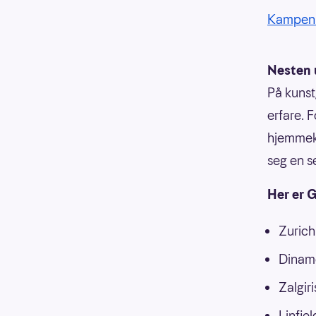
Kampen 
Nesten 
På kunst
erfare. 
hjemmek
seg en s
Her er 
Zurich
Dinam
Zalgir
Linfie