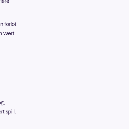
riere
n forlot
an vært
ng,
 spill.