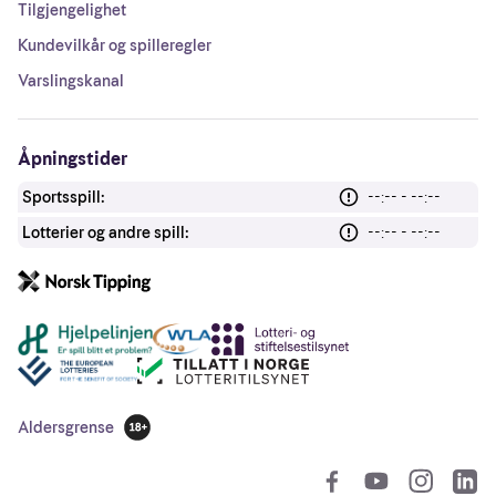
Tilgjengelighet
Kundevilkår og spilleregler
Varslingskanal
Åpningstider
Sportsspill:
--:-- - --:--
Lotterier og andre spill:
--:-- - --:--
Andre lenker
Aldersgrense
18 år