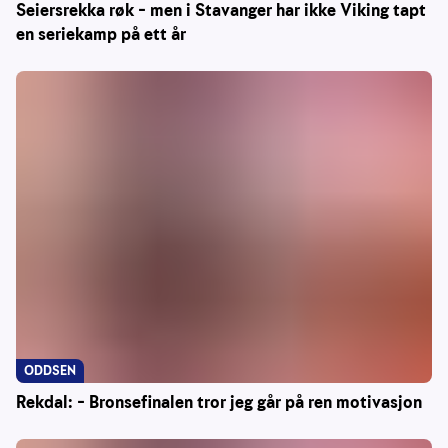
Seiersrekka røk – men i Stavanger har ikke Viking tapt
en seriekamp på ett år
ODDSEN
Rekdal: – Bronsefinalen tror jeg går på ren motivasjon