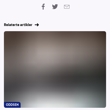
Relaterte artikler
ODDSEN