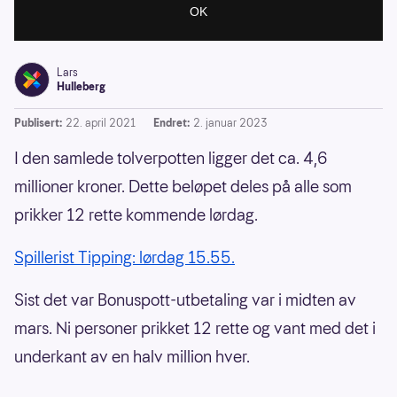
Lars
Hulleberg
Publisert:
22. april 2021
Endret:
2. januar 2023
I den samlede tolverpotten ligger det ca. 4,6
millioner kroner. Dette beløpet deles på alle som
prikker 12 rette kommende lørdag.
Spillerist Tipping: lørdag 15.55.
Sist det var Bonuspott-utbetaling var i midten av
mars. Ni personer prikket 12 rette og vant med det i
underkant av en halv million hver.