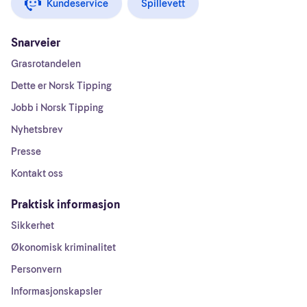
Kundeservice
Spillevett
Snarveier
Grasrotandelen
Dette er Norsk Tipping
Jobb i Norsk Tipping
Nyhetsbrev
Presse
Kontakt oss
Praktisk informasjon
Sikkerhet
Økonomisk kriminalitet
Personvern
Informasjonskapsler