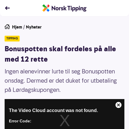
Hjem
/
Nyheter
TIPPING
Bonuspotten skal fordeles på alle
med 12 rette
Ingen alenevinner lurte til seg Bonuspotten
onsdag. Dermed er det duket for utbetaling
på Lørdagskupongen.