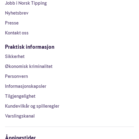
Jobb i Norsk Tipping
Nyhetsbrev
Presse
Kontakt oss
Praktisk informasjon
Sikkerhet
Økonomisk kriminalitet
Personvern
Informasjonskapsler
Tilgjengelighet
Kundevilkår og spilleregler
Varslingskanal
Åpningstider