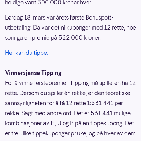
heldige vant 300 000 kroner hver.
Lørdag 18. mars var årets første Bonuspott-
utbetaling. Da var det ni kuponger med 12 rette, noe
som ga en premie på 522 000 kroner.
Her kan du tippe.
Vinnersjanse Tipping
For å vinne førstepremie i Tipping må spilleren ha 12
rette. Dersom du spiller én rekke, er den teoretiske
sannsynligheten for å få 12 rette 1:531 441 per
rekke. Sagt med andre ord: Det er 531 441 mulige
kombinasjoner av H, U og B på en tippekupong. Det
er tre ulike tippekuponger pr.uke, og på hver av dem