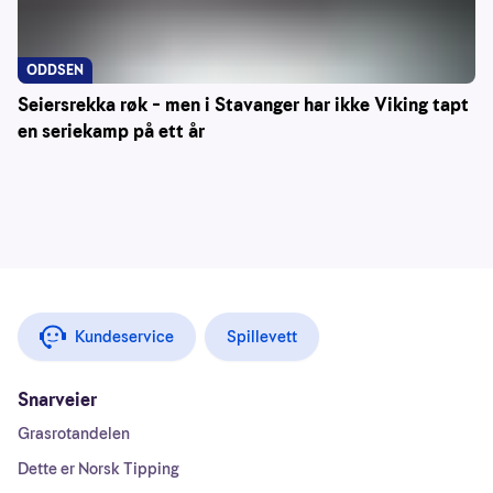
ODDSEN
Seiersrekka røk – men i Stavanger har ikke Viking tapt
en seriekamp på ett år
Kundeservice
Spillevett
Snarveier
Grasrotandelen
Dette er Norsk Tipping