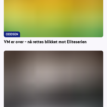
ODDSEN
VM er over – nå rettes blikket mot Eliteserien