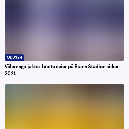
ODDSEN
Vålerenga jakter første seier på Brann Stadion siden
2021