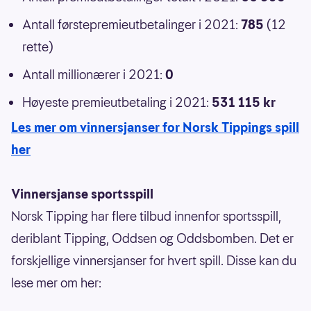
Antall førstepremieutbetalinger i 2021:
785
(12
rette)
Antall millionærer i 2021:
0
Høyeste premieutbetaling i 2021:
531 115 kr
Les mer om vinnersjanser for Norsk Tippings spill
her
Vinnersjanse sportsspill
Norsk Tipping har flere tilbud innenfor sportsspill,
deriblant Tipping, Oddsen og Oddsbomben. Det er
forskjellige vinnersjanser for hvert spill. Disse kan du
lese mer om her: