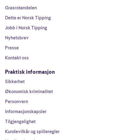
Grasrotandelen
Dette er Norsk Tipping
Jobb i Norsk Tipping
Nyhetsbrev
Presse
Kontakt oss
Praktisk informasjon
Sikkerhet
Økonomisk kriminalitet
Personvern
Informasjonskapsler
Tilgjengelighet
Kundevilkår og spilleregler