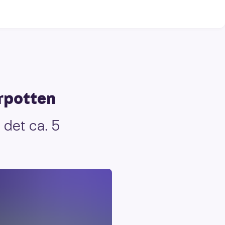
erpotten
 det ca. 5