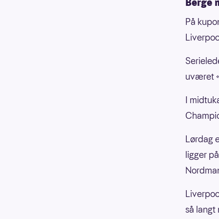
Berge 
På kupon
Liverpoo
Serieled
uværet 
I midtuk
Champio
Lørdag e
ligger på
Nordmann
Liverpoo
så langt