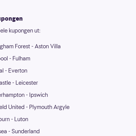
upongen
 hele kupongen ut:
gham Forest - Aston Villa
pool - Fulham
al - Everton
stle - Leicester
rhampton - Ipswich
ield United - Plymouth Argyle
burn - Luton
ea - Sunderland