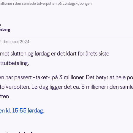
lioner i den samlede tolverpotten på Lørdagskupongen.
s
leberg
2. desember 2024
mot slutten og lørdag er det klart for årets siste
tutbetaling.
en har passert «taket» på 3 millioner. Det betyr at hele po
 tolverpotten. Lørdag ligger det ca. 5 millioner i den sam
tten.
en kl. 15:55 lørdag.