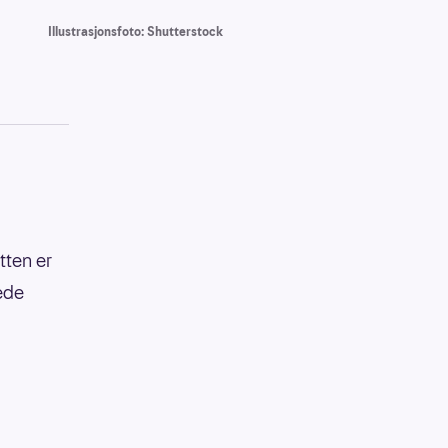
Illustrasjonsfoto: Shutterstock
tten er
lede