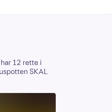
har 12 rette i
onuspotten SKAL