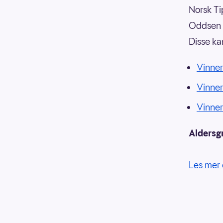
Norsk Tip
Oddsen o
Disse ka
Vinner
Vinne
Vinne
Aldersg
Les mer 