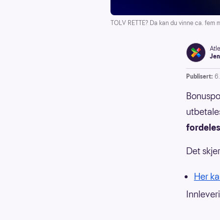
TOLV RETTE? Da kan du vinne ca. fem mil
Atl
Jen
Publisert:
6
Bonuspot
utbetale
fordeles
Det skje
Her ka
Innleveri