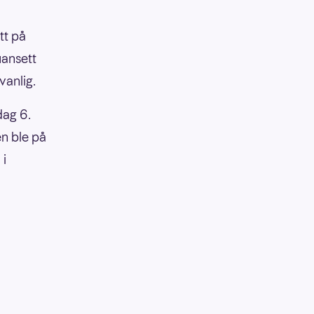
tt på
uansett
 vanlig.
dag 6.
en ble på
 i