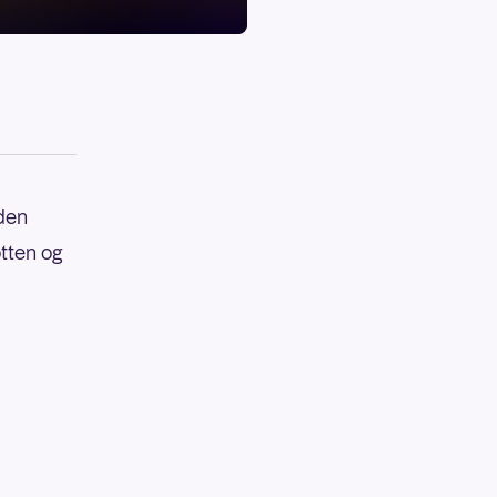
 den
otten og