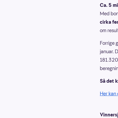
Ca. 5 mi
Med bonu
cirka fe
om result
Forrige 
januar. 
181.320 
beregnin
Så det k
Her kan 
Vinnersj