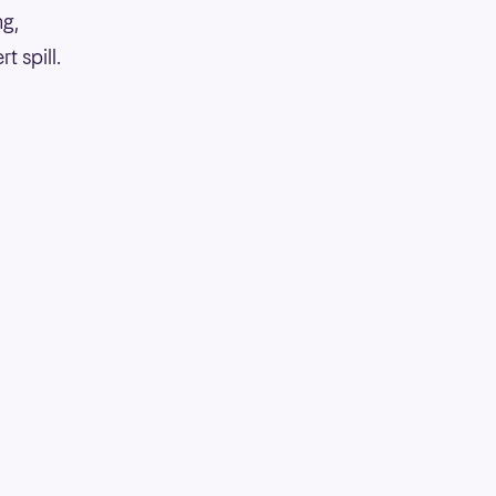
ng,
 spill.