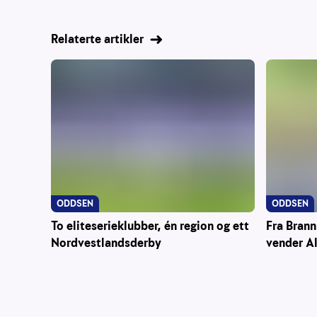
Relaterte artikler
ODDSEN
ODDSEN
To eliteserieklubber, én region og ett
Fra Brann
Nordvestlandsderby
vender A