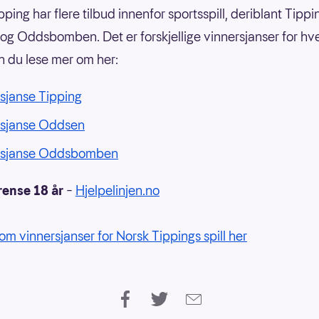
ping har flere tilbud innenfor sportsspill, deriblant Tippi
g Oddsbomben. Det er forskjellige vinnersjanser for hvert
n du lese mer om her:
sjanse Tipping
rsjanse Oddsen
rsjanse Oddsbomben
rense 18 år
–
Hjelpelinjen.no
om vinnersjanser for Norsk Tippings spill her