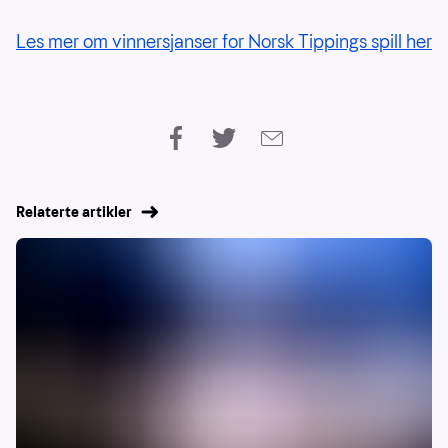
Les mer om vinnersjanser for Norsk Tippings spill her
Relaterte artikler