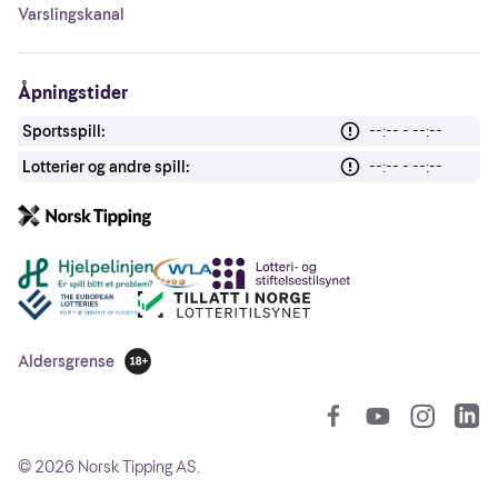
Varslingskanal
Åpningstider
Sportsspill:
--:-- - --:--
Lotterier og andre spill:
--:-- - --:--
Andre lenker
Aldersgrense
18 år
So
©
2026
Norsk Tipping AS.