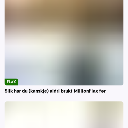
FLAX
Slik har du (kanskje) aldri brukt MillionFlax før