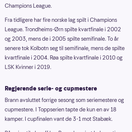
Champions League.
Fra tidligere har fire norske lag spilt i Champions
League. Trondheims-Ørn spilte kvartfinale i 2002
og 2003, mens de i 2005 spilte semifinale. To år
senere tok Kolbotn seg til semifinale, mens de spilte
kvartfinale i 2004. Røa spilte kvartfinale i 2010 og
LSK Kvinner i 2019.
Regjerende serie- og cupmestere
Brann avsluttet forrige sesong som seriemestere og
cupmestere. I Toppserien tapte de kun en av 18
kamper. I cupfinalen vant de 3-1 mot Stabæk.