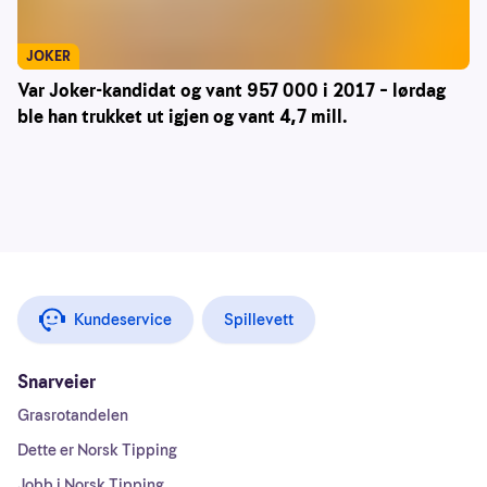
JOKER
Var Joker-kandidat og vant 957 000 i 2017 – lørdag
ble han trukket ut igjen og vant 4,7 mill.
Kundeservice
Spillevett
Snarveier
Grasrotandelen
Dette er Norsk Tipping
Jobb i Norsk Tipping