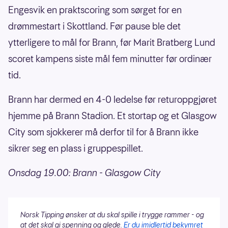
Engesvik en praktscoring som sørget for en
drømmestart i Skottland. Før pause ble det
ytterligere to mål for Brann, før Marit Bratberg Lund
scoret kampens siste mål fem minutter før ordinær
tid.
Brann har dermed en 4-0 ledelse før returoppgjøret
hjemme på Brann Stadion. Et stortap og et Glasgow
City som sjokkerer må derfor til for å Brann ikke
sikrer seg en plass i gruppespillet.
Onsdag 19.00: Brann - Glasgow City
Norsk Tipping ønsker at du skal spille i trygge rammer - og
at det skal gi spenning og glede.
Er du imidlertid bekymret