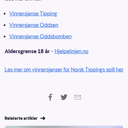
Vinnersjanse Tipping
Vinnersjanse Oddsen
Vinnersjanse Oddsbomben
Aldersgrense 18 år
–
Hjelpelinjen.no
Les mer om vinnersjanser for Norsk Tippings spill her
Relaterte artikler