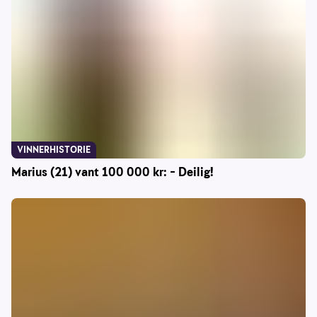
VINNERHISTORIE
Marius (21) vant 100 000 kr: – Deilig!