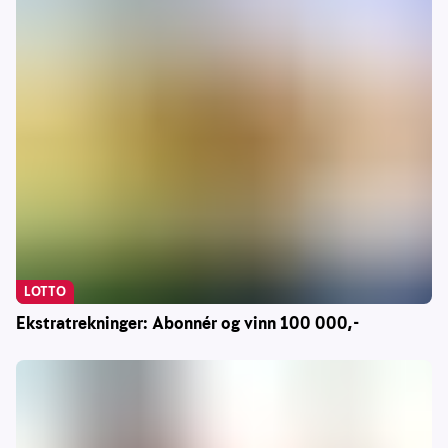
LOTTO
Ekstratrekninger: Abonnér og vinn 100 000,-