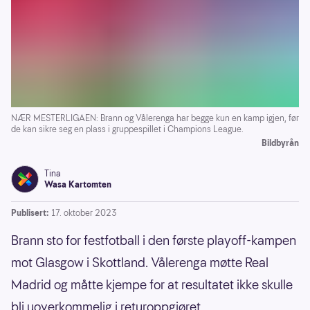
NÆR MESTERLIGAEN: Brann og Vålerenga har begge kun en kamp igjen, før
de kan sikre seg en plass i gruppespillet i Champions League.
Bildbyrån
Tina
Wasa Kartomten
Publisert:
17. oktober 2023
Brann sto for festfotball i den første playoff-kampen
mot Glasgow i Skottland. Vålerenga møtte Real
Madrid og måtte kjempe for at resultatet ikke skulle
bli uoverkommelig i returoppgjøret.