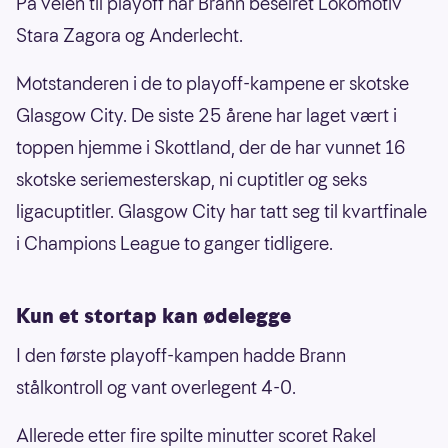
På veien til playoff har Brann beseiret Lokomotiv
Stara Zagora og Anderlecht.
Motstanderen i de to playoff-kampene er skotske
Glasgow City. De siste 25 årene har laget vært i
toppen hjemme i Skottland, der de har vunnet 16
skotske seriemesterskap, ni cuptitler og seks
ligacuptitler. Glasgow City har tatt seg til kvartfinale
i Champions League to ganger tidligere.
Kun et stortap kan ødelegge
I den første playoff-kampen hadde Brann
stålkontroll og vant overlegent 4-0.
Allerede etter fire spilte minutter scoret Rakel