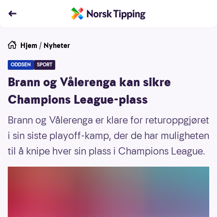
Hjem
/
Nyheter
ODDSEN
SPORT
Brann og Vålerenga kan sikre
Champions League-plass
Brann og Vålerenga er klare for returoppgjøret
i sin siste playoff-kamp, der de har muligheten
til å knipe hver sin plass i Champions League.