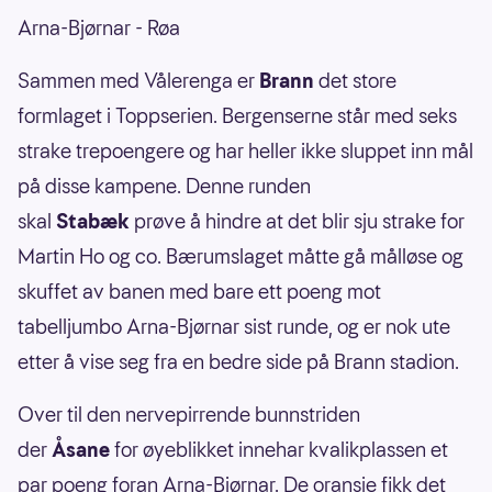
Arna-Bjørnar - Røa
Sammen med Vålerenga er
Brann
det store
formlaget i Toppserien. Bergenserne står med seks
strake trepoengere og har heller ikke sluppet inn mål
på disse kampene. Denne runden
skal
Stabæk
prøve å hindre at det blir sju strake for
Martin Ho og co. Bærumslaget måtte gå målløse og
skuffet av banen med bare ett poeng mot
tabelljumbo Arna-Bjørnar sist runde, og er nok ute
etter å vise seg fra en bedre side på Brann stadion.
Over til den nervepirrende bunnstriden
der
Åsane
for øyeblikket innehar kvalikplassen et
par poeng foran Arna-Bjørnar. De oransje fikk det