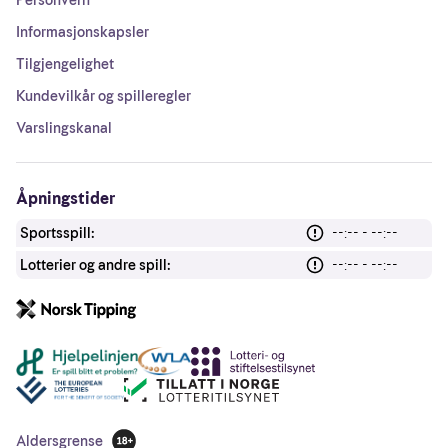
Personvern
Informasjonskapsler
Tilgjengelighet
Kundevilkår og spilleregler
Varslingskanal
Åpningstider
Sportsspill:
--:-- - --:--
Lotterier og andre spill:
--:-- - --:--
Andre lenker
Aldersgrense