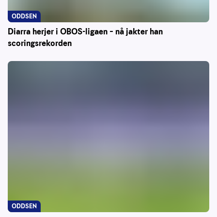
ODDSEN
Diarra herjer i OBOS-ligaen – nå jakter han
scoringsrekorden
ODDSEN