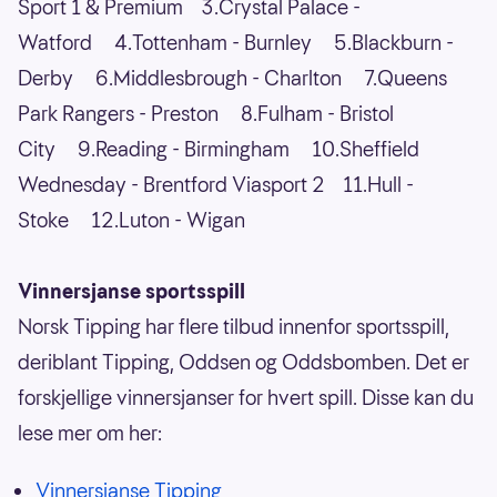
Sport 1 & Premium 3.Crystal Palace -
Watford 4.Tottenham - Burnley 5.Blackburn -
Derby 6.Middlesbrough - Charlton 7.Queens
Park Rangers - Preston 8.Fulham - Bristol
City 9.Reading - Birmingham 10.Sheffield
Wednesday - Brentford Viasport 2 11.Hull -
Stoke 12.Luton - Wigan
Vinnersjanse sportsspill
Norsk Tipping har flere tilbud innenfor sportsspill,
deriblant Tipping, Oddsen og Oddsbomben. Det er
forskjellige vinnersjanser for hvert spill. Disse kan du
lese mer om her:
Vinnersjanse Tipping