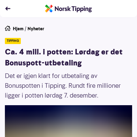
Hjem
/
Nyheter
TIPPING
Ca. 4 mill. i potten: Lørdag er det
Bonuspott-utbetaling
Det er igjen klart for utbetaling av
Bonuspotten i Tipping. Rundt fire millioner
ligger i potten lørdag 7. desember.