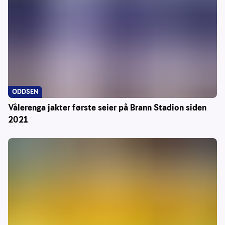
ODDSEN
Vålerenga jakter første seier på Brann Stadion siden
2021