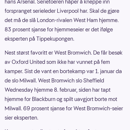
hans Arsenal. Serietoeren håper å kneppe inn
forspranget serieleder Liverpool har. Skal de gjøre
det må de slå London-rivalen West Ham hjemme.
83 prosent sjanse for hjemmeseier er det ifølge
eksperten på Tippekupongen.
Nest størst favoritt er West Bromwich. De får besøk
av Oxford United som ikke har vunnet på fem
kamper. Sist de vant en bortekamp var 1. januar da
de slo Milwall. West Bromwich slo Sheffield
Wednesday hjemme 8. februar, siden har tapt
hjemme for Blackburn og spilt uavgjort borte mot
Milwall. 69 prosent sjanse for West Bromwich-seier
sier eksperten.