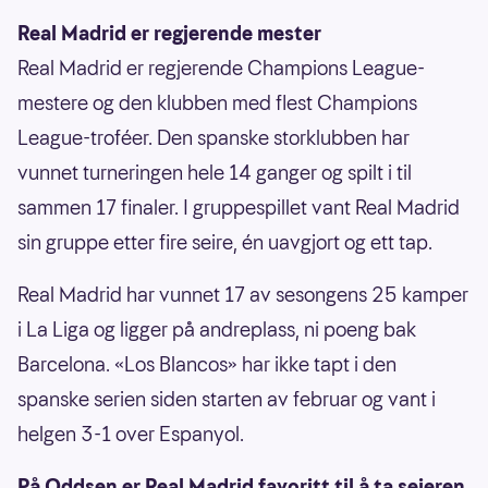
Real Madrid er regjerende mester
Real Madrid er regjerende Champions League-
mestere og den klubben med flest Champions
League-troféer. Den spanske storklubben har
vunnet turneringen hele 14 ganger og spilt i til
sammen 17 finaler. I gruppespillet vant Real Madrid
sin gruppe etter fire seire, én uavgjort og ett tap.
Real Madrid har vunnet 17 av sesongens 25 kamper
i La Liga og ligger på andreplass, ni poeng bak
Barcelona. «Los Blancos» har ikke tapt i den
spanske serien siden starten av februar og vant i
helgen 3-1 over Espanyol.
På Oddsen er Real Madrid favoritt til å ta seieren