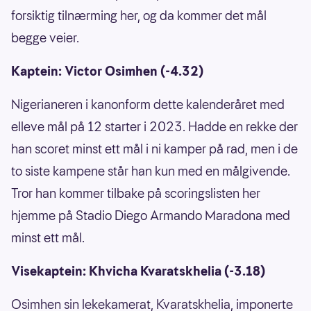
forsiktig tilnærming her, og da kommer det mål
begge veier.
Kaptein: Victor Osimhen (-4.32)
Nigerianeren i kanonform dette kalenderåret med
elleve mål på 12 starter i 2023. Hadde en rekke der
han scoret minst ett mål i ni kamper på rad, men i de
to siste kampene står han kun med en målgivende.
Tror han kommer tilbake på scoringslisten her
hjemme på Stadio Diego Armando Maradona med
minst ett mål.
Visekaptein:
Khvicha Kvaratskhelia (-3.18)
Osimhen sin lekekamerat, Kvaratskhelia, imponerte