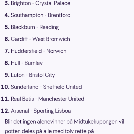
Brighton - Crystal Palace
Southampton - Brentford
Blackburn - Reading
Cardiff - West Bromwich
Huddersfield - Norwich
Hull - Burnley
Luton - Bristol City
Sunderland - Sheffield United
Real Betis - Manchester United
Arsenal - Sporting Lisboa
Blir det ingen alenevinner på Midtukekupongen vil
potten deles på alle med tolv rette på