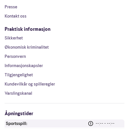
Presse
Kontakt oss
Praktisk informasjon
Sikkerhet
Økonomisk kriminalitet
Personvern
Informasjonskapsler
Tilgjengelighet
Kundevilkår og spilleregler
Varslingskanal
Åpningstider
Sportsspill:
--:-- - --:--