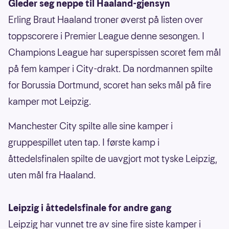
Gleder seg neppe til Haaland-gjensyn
Erling Braut Haaland troner øverst på listen over
toppscorere i Premier League denne sesongen. I
Champions League har superspissen scoret fem mål
på fem kamper i City-drakt. Da nordmannen spilte
for Borussia Dortmund, scoret han seks mål på fire
kamper mot Leipzig.
Manchester City spilte alle sine kamper i
gruppespillet uten tap. I første kamp i
åttedelsfinalen spilte de uavgjort mot tyske Leipzig,
uten mål fra Haaland.
Leipzig i åttedelsfinale for andre gang
Leipzig har vunnet tre av sine fire siste kamper i