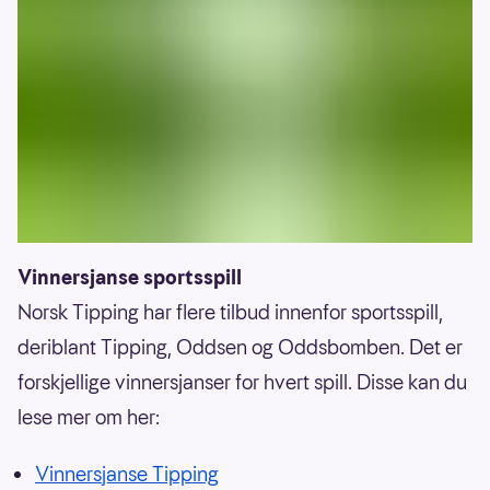
Vinnersjanse sportsspill
Norsk Tipping har flere tilbud innenfor sportsspill,
deriblant Tipping, Oddsen og Oddsbomben. Det er
forskjellige vinnersjanser for hvert spill. Disse kan du
lese mer om her:
Vinnersjanse Tipping