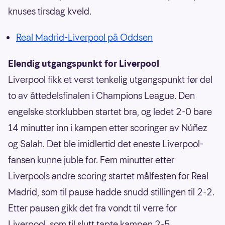
knuses tirsdag kveld.
Real Madrid-Liverpool på Oddsen
Elendig utgangspunkt for Liverpool
Liverpool fikk et verst tenkelig utgangspunkt før del
to av åttedelsfinalen i Champions League. Den
engelske storklubben startet bra, og ledet 2-0 bare
14 minutter inn i kampen etter scoringer av Núñez
og Salah. Det ble imidlertid det eneste Liverpool-
fansen kunne juble for. Fem minutter etter
Liverpools andre scoring startet målfesten for Real
Madrid, som til pause hadde snudd stillingen til 2-2.
Etter pausen gikk det fra vondt til verre for
Liverpool, som til slutt tapte kampen 2-5.