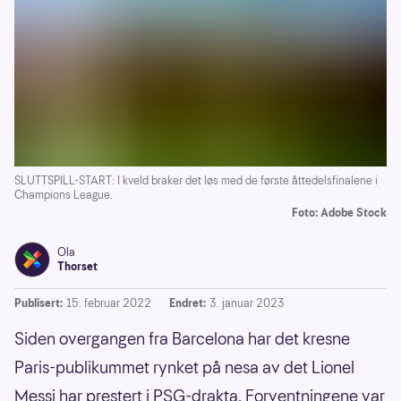
SLUTTSPILL-START: I kveld braker det løs med de første åttedelsfinalene i
Champions League.
Foto: Adobe Stock
Ola
Thorset
Publisert:
15. februar 2022
Endret:
3. januar 2023
Siden overgangen fra Barcelona har det kresne
Paris-publikummet rynket på nesa av det Lionel
Messi har prestert i PSG-drakta. Forventningene var