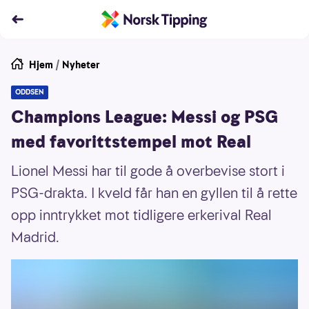
Hjem
/
Nyheter
ODDSEN
Champions League: Messi og PSG
med favorittstempel mot Real
Lionel Messi har til gode å overbevise stort i
PSG-drakta. I kveld får han en gyllen til å rette
opp inntrykket mot tidligere erkerival Real
Madrid.