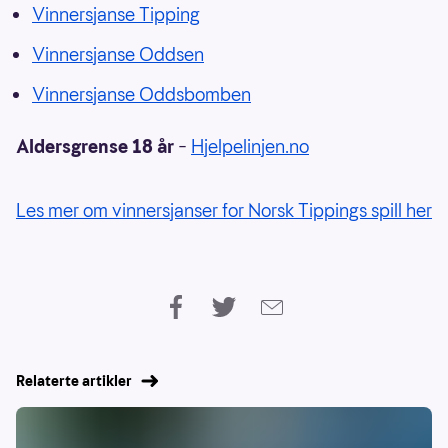
Vinnersjanse Tipping
Vinnersjanse Oddsen
Vinnersjanse Oddsbomben
Aldersgrense 18 år
–
Hjelpelinjen.no
Les mer om vinnersjanser for Norsk Tippings spill her
Relaterte artikler