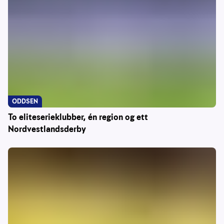
ODDSEN
To eliteserieklubber, én region og ett
Nordvestlandsderby