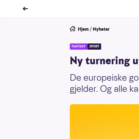
Hjem
/
Nyheter
FANTASY
SPORT
Ny turnering u
De europeiske god
gjelder. Og alle k