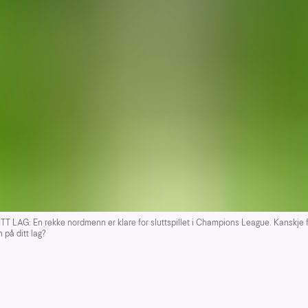
T LAG: En rekke nordmenn er klare for sluttspillet i Champions League. Kanskje 
n på ditt lag?