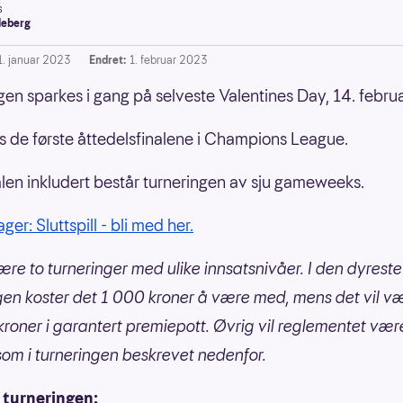
s
leberg
1. januar 2023
Endret:
1. februar 2023
gen sparkes i gang på selveste Valentines Day, 14. februa
es de første åttedelsfinalene i Champions League.
len inkludert består turneringen av sju gameweeks.
er: Sluttspill - bli med her.
være to turneringer med ulike innsatsnivåer. I den dyreste
gen koster det 1 000 kroner å være med, mens det vil v
roner i garantert premiepott. Øvrig vil reglementet vær
m i turneringen beskrevet nedenfor.
 turneringen: