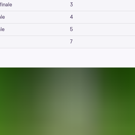
finale
3
ale
4
le
5
7