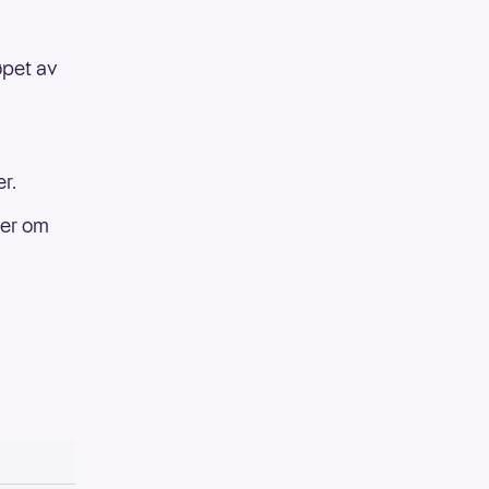
løpet av
r.
ler om