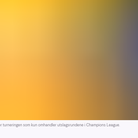
er turneringen som kun omhandler utslagsrundene i Champions League.