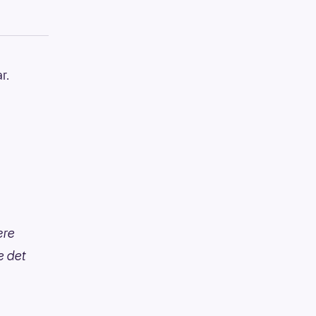
r.
ære
e det