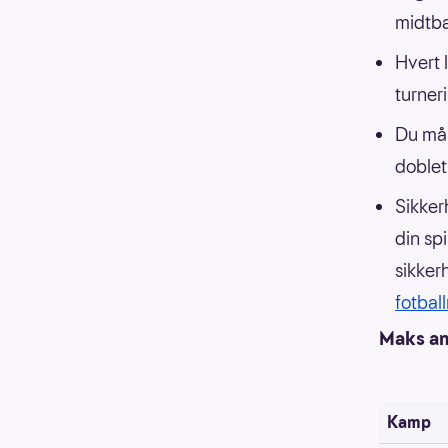
midtba
Hvert l
turneri
Du må 
doblet
Sikker
din sp
sikker
fotbal
Maks ant
Kamp