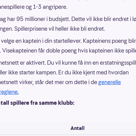
nespillere og 1-3 angripere.
ag har 95 millioner i budsjett. Dette vil ikke blir endret i 
ngen. Spillerprisene vil heller ikke bli endret.
velge en kaptein i din startellever. Kapteinens poeng blir
. Visekapteinen får doble poeng hvis kapteinen ikke spille
hetsnett er aktivert. Du vil kunne få inn en erstatningsspil
iller ikke starter kampen. Er du ikke kjent med hvordan
hetsnett virker, står det mer om dette i de
generelle
lreglene.
all spillere fra samme klubb:
Antall