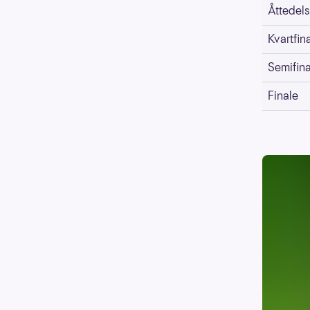
Åttedels
Kvartfin
Semifina
Finale