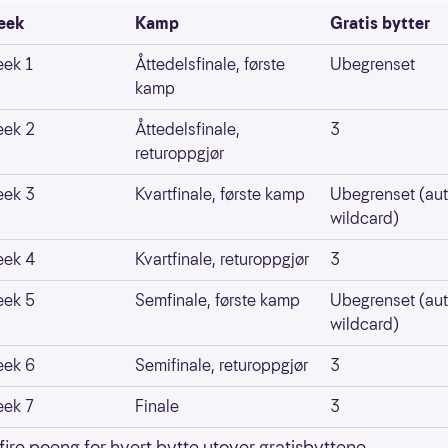
eek
Kamp
Gratis bytter
ek 1
Åttedelsfinale, første
Ubegrenset
kamp
ek 2
Åttedelsfinale,
3
returoppgjør
ek 3
Kvartfinale, første kamp
Ubegrenset (au
wildcard)
ek 4
Kvartfinale, returoppgjør
3
ek 5
Semfinale, første kamp
Ubegrenset (au
wildcard)
ek 6
Semifinale, returoppgjør
3
ek 7
Finale
3
fire poeng for hvert bytte utover gratisbyttene.