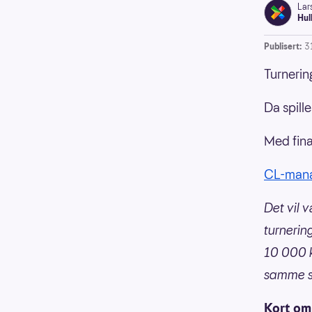
Lar
Hul
Publisert:
3
Turnerin
Da spill
Med fina
CL-manag
Det vil 
turnerin
10 000 k
samme so
Kort om